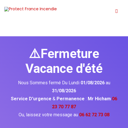
⚠️Fermeture
Vacance d'été
Nous Sommes fermé Du Lundi
01/08/2026
au
31/08/2026
Service D'urgence
&
Permanence
:
Mr Hicham
06
23 70 77 87
Ou, laissez votre message au
06 62 72 73 08