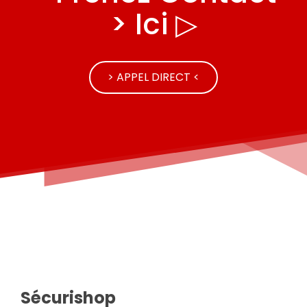
> Ici ▷
> APPEL DIRECT <
Sécurishop