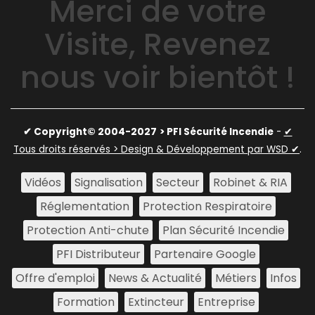
Merci de votre
Visite, Revenez
nous voir bientôt !
✔ Copyright© 2004-2027
> PFI Sécurité Incendie
-
✔
Tous droits réservés > Design & Développement par WSD ✔
.
Vidéos
Signalisation
Secteur
Robinet & RIA
Réglementation
Protection Respiratoire
Protection Anti-chute
Plan Sécurité Incendie
PFI Distributeur
Partenaire Google
Offre d'emploi
News & Actualité
Métiers
Infos
Formation
Extincteur
Entreprise