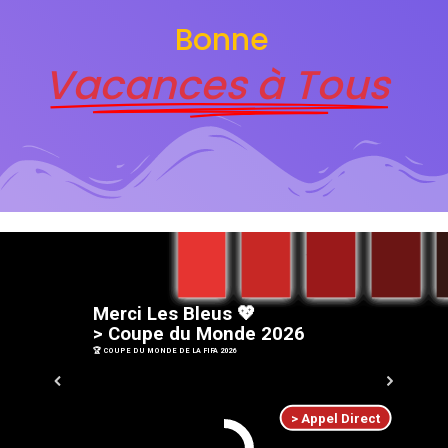
Bonne
Vacances à Tous
M
e
r
c
i
L
e
s
B
l
e
u
s
💖
>
C
o
u
p
e
d
u
M
o
n
d
e
2
0
2
6
🏆 COUPE DU MONDE DE LA FIFA 2026
> Appel Direct