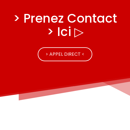
> Prenez Contact
> Ici ▷
> APPEL DIRECT <