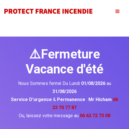
⚠️Fermeture
Vacance d'été
Nous Sommes fermé Du Lundi
01/08/2026
au
31/08/2026
Service D'urgence
&
Permanence
:
Mr Hicham
06
23 70 77 87
Ou, laissez votre message au
06 62 72 73 08