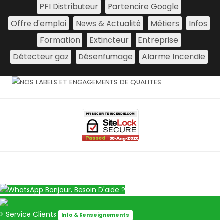
PFI Distributeur
Partenaire Google
Offre d'emploi
News & Actualité
Métiers
Infos
Formation
Extincteur
Entreprise
Détecteur gaz
Désenfumage
Alarme Incendie
Bonjour, Besoin D'aide ?
> Service Clients
Info & Renseignements