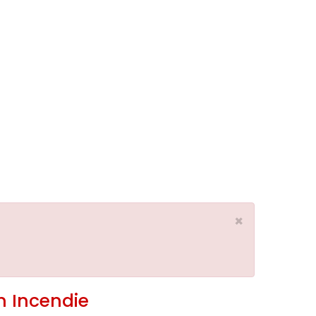
×
n Incendie