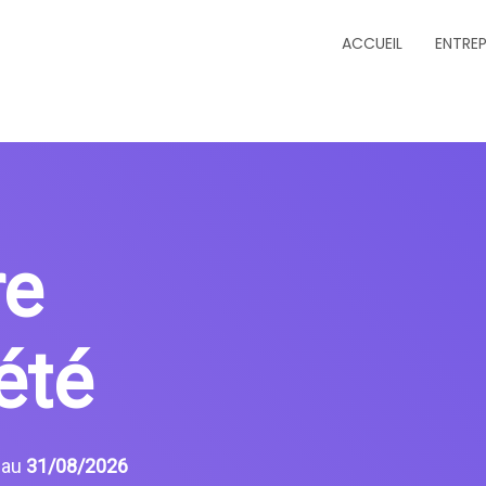
ACCUEIL
ENTREP
re
été
6
au
31/08/2026