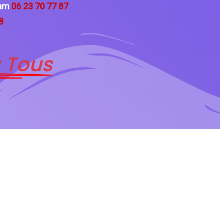
ham
06 23 70 77 87
8
 Tous