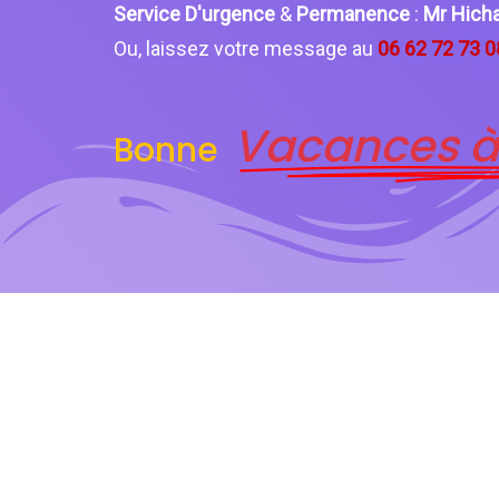
Service D'urgence
&
Permanence
:
Mr Hic
Ou, laissez votre message au
06 62 72 73 0
Vacances à
Bonne