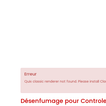
Erreur
Quix classic renderer not found. Please install Cl
Désenfumage pour Controle 