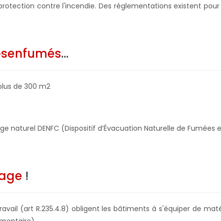
la protection contre l'incendie. Des réglementations existent p
ésenfumés
...
plus de 300 m2
umage naturel DENFC (Dispositif d’Évacuation Naturelle de Fumé
age
!
ravail (art R.235.4.8) obligent les bâtiments à s'équiper de ma
ementaire).