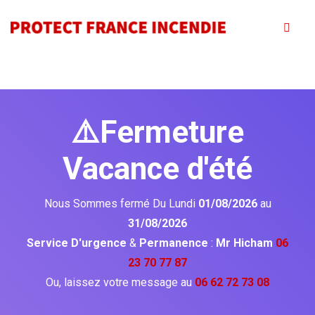
⚠️Fermeture
Vacance d'été
Nous Sommes fermé Du Lundi
01/08/2026
au
31/08/2026
Service D'urgence
&
Permanence
:
Mr Hicham
06
23 70 77 87
Ou, laissez votre message au
06 62 72 73 08