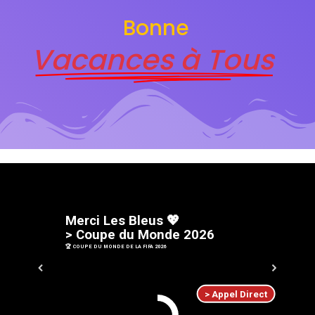
Bonne
Vacances à Tous
M
e
r
c
i
L
e
s
B
l
e
u
s
💖
>
C
o
u
p
e
d
u
M
o
n
d
e
2
0
2
6
🏆 COUPE DU MONDE DE LA FIFA 2026
> Appel Direct