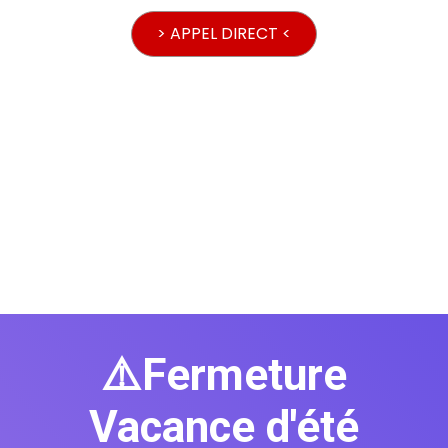
> APPEL DIRECT <
⚠️Fermeture
Vacance d'été