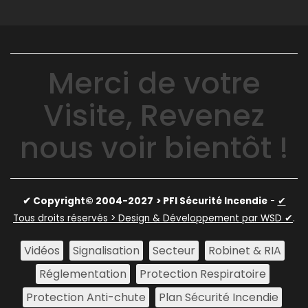
Merci de votre
Visite, Revenez
nous voir bientôt !
✔ Copyright© 2004-2027
> PFI Sécurité Incendie
-
✔
Tous droits réservés > Design & Développement par WSD ✔
.
Vidéos
Signalisation
Secteur
Robinet & RIA
Réglementation
Protection Respiratoire
Protection Anti-chute
Plan Sécurité Incendie