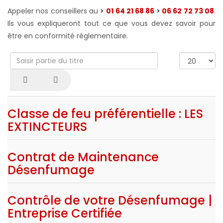
Appeler nos conseillers au
>
01 64 21 68 86
>
06 62 72 73 08
.
Ils vous expliqueront tout ce que vous devez savoir pour
être en conformité réglementaire.
Saisir
Afficher
partie
#
du
titre
Classe de feu préférentielle : LES
EXTINCTEURS
Contrat de Maintenance
Désenfumage
Contrôle de votre Désenfumage |
Entreprise Certifiée