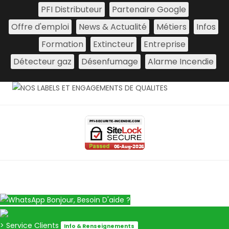
PFI Distributeur
Partenaire Google
Offre d'emploi
News & Actualité
Métiers
Infos
Formation
Extincteur
Entreprise
Détecteur gaz
Désenfumage
Alarme Incendie
Bonjour, Besoin D'aide ?
> Service Clients
Info & Renseignements