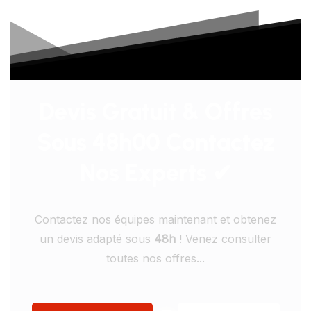
Devis Gratuit & Offres
Sous 48h00 Contactez
Nos Experts ✔
Contactez nos équipes maintenant et obtenez
un devis adapté sous
48h
! Venez consulter
toutes nos offres...