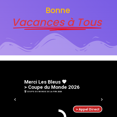
Bonne
Vacances à Tous
M
e
r
c
i
L
e
s
B
l
e
u
s
💖
>
C
o
u
p
e
d
u
M
o
n
d
e
2
0
2
6
🏆 COUPE DU MONDE DE LA FIFA 2026
> Appel Direct