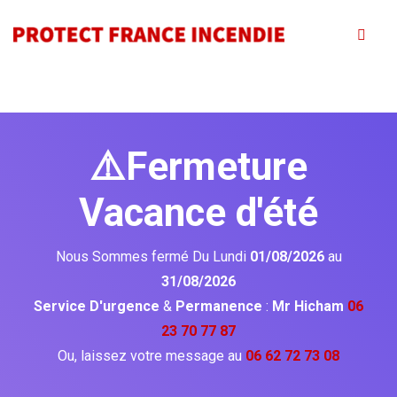
⚠️Fermeture
Vacance d'été
Nous Sommes fermé Du Lundi
01/08/2026
au
31/08/2026
Service D'urgence
&
Permanence
:
Mr Hicham
06
23 70 77 87
Ou, laissez votre message au
06 62 72 73 08