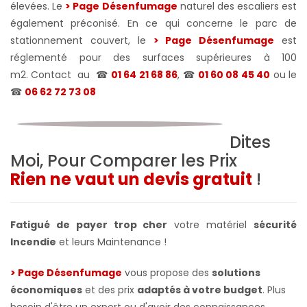
élevées. Le
> Page Désenfumage
naturel des escaliers est
également préconisé. En ce qui concerne le parc de
stationnement couvert, le
> Page Désenfumage
est
réglementé pour des surfaces supérieures à 100
m2. Contact au
☎
01 64 21 68 86
, ☎
01 60 08 45 40
ou le
☎
06 62 72 73 08
Dites
Moi, Pour Comparer les Prix
Rien ne vaut un devis gratuit
!
Fatigué de payer trop cher
votre matériel
sécurité
Incendie
et leurs Maintenance !
> Page Désenfumage
vous propose des
solutions
économiques
et des prix
adaptés à votre budget
. Plus
besoin d'être un expert ou d'avoir des connaissances