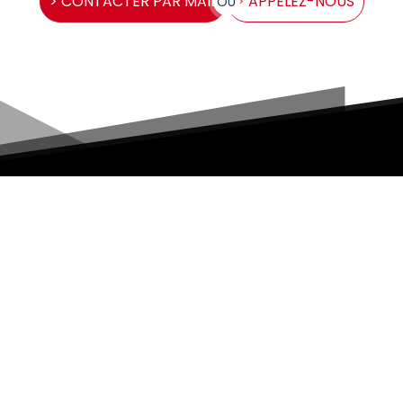
> CONTACTER PAR MAIL
> APPELEZ-NOUS
OU
A Propos de Nous
Devis & Contact >
Formulaire
PFI : Parce qu’une sécurité
bien entretenue, c’est une
vie protégée.