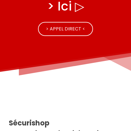
> Ici ▷
> APPEL DIRECT <
Sécurishop