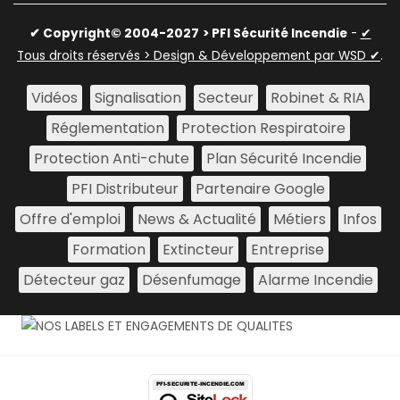
✔ Copyright© 2004-2027
> PFI Sécurité Incendie
-
✔
Tous droits réservés > Design & Développement par WSD ✔
.
Vidéos
Signalisation
Secteur
Robinet & RIA
Réglementation
Protection Respiratoire
Protection Anti-chute
Plan Sécurité Incendie
PFI Distributeur
Partenaire Google
Offre d'emploi
News & Actualité
Métiers
Infos
Formation
Extincteur
Entreprise
Détecteur gaz
Désenfumage
Alarme Incendie