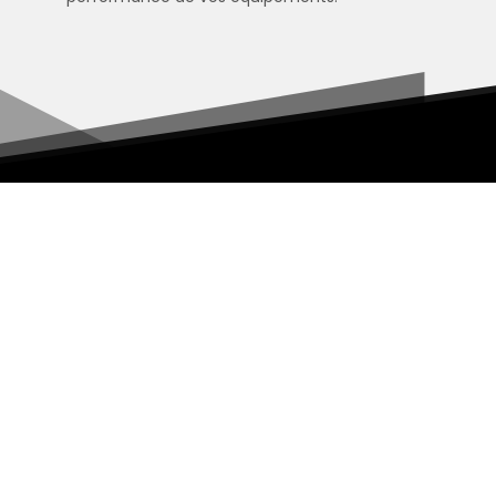
1
Client Satisfait
4312
100 % de Réactivité