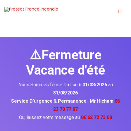
⚠️Fermeture
Vacance d'été
Nous Sommes fermé Du Lundi
01/08/2026
au
31/08/2026
Service D'urgence
&
Permanence
:
Mr Hicham
06
23 70 77 87
Ou, laissez votre message au
06 62 72 73 08