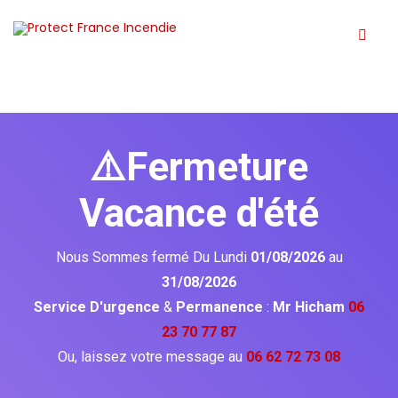
⚠️Fermeture
Vacance d'été
Nous Sommes fermé Du Lundi
01/08/2026
au
31/08/2026
Service D'urgence
&
Permanence
:
Mr Hicham
06
23 70 77 87
Ou, laissez votre message au
06 62 72 73 08