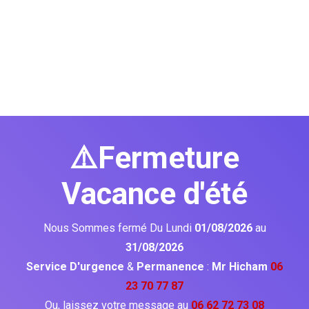
⚠️Fermeture
Vacance d'été
Nous Sommes fermé Du Lundi
01/08/2026
au
31/08/2026
Service D'urgence
&
Permanence
:
Mr Hicham
06
23 70 77 87
Ou, laissez votre message au
06 62 72 73 08