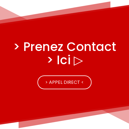
> Prenez Contact
> Ici ▷
> APPEL DIRECT <