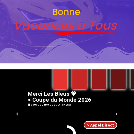
Bonne
Vacances à Tous
M
e
r
c
i
L
e
s
B
l
e
u
s
💖
>
C
o
u
p
e
d
u
M
o
n
d
e
2
0
2
6
🏆 COUPE DU MONDE DE LA FIFA 2026
> Appel Direct