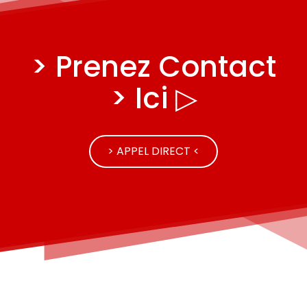
> Prenez Contact
> Ici ▷
> APPEL DIRECT <