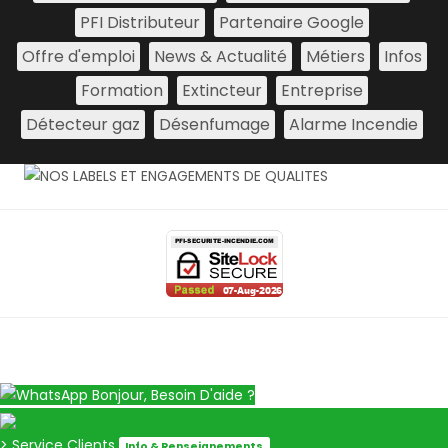
PFI Distributeur
Partenaire Google
Offre d'emploi
News & Actualité
Métiers
Infos
Formation
Extincteur
Entreprise
Détecteur gaz
Désenfumage
Alarme Incendie
Bonjour, Besoin D'aide ?
> Service Clients
Info & Renseignements