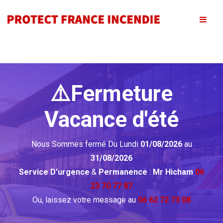
⚠️Fermeture
Vacance d'été
Nous Sommes fermé Du Lundi
01/08/2026
au
31/08/2026
Service D'urgence
&
Permanence
:
Mr Hicham
06
23 70 77 87
Ou, laissez votre message au
06 62 72 73 08