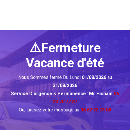
⚠️Fermeture
Vacance d'été
Nous Sommes fermé Du Lundi
01/08/2026
au
31/08/2026
Service D'urgence
&
Permanence
:
Mr Hicham
06
23 70 77 87
Ou, laissez votre message au
06 62 72 73 08