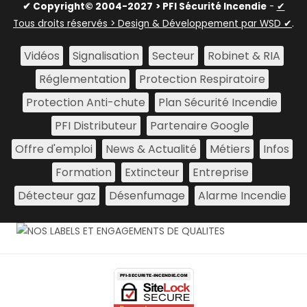
✔ Copyright© 2004-2027
> PFI Sécurité Incendie
-
✔
Tous droits réservés > Design & Développement par WSD ✔
.
Vidéos
Signalisation
Secteur
Robinet & RIA
Réglementation
Protection Respiratoire
Protection Anti-chute
Plan Sécurité Incendie
PFI Distributeur
Partenaire Google
Offre d'emploi
News & Actualité
Métiers
Infos
Formation
Extincteur
Entreprise
Détecteur gaz
Désenfumage
Alarme Incendie