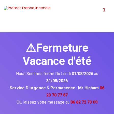
⚠️Fermeture
Vacance d'été
Nous Sommes fermé Du Lundi
01/08/2026
au
31/08/2026
Service D'urgence
&
Permanence
:
Mr Hicham
06
23 70 77 87
Ou, laissez votre message au
06 62 72 73 08