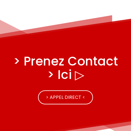
> Prenez Contact
> Ici ▷
> APPEL DIRECT <