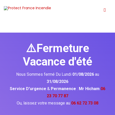
⚠️Fermeture
Vacance d'été
Nous Sommes fermé Du Lundi
01/08/2026
au
31/08/2026
Service D'urgence
&
Permanence
:
Mr Hicham
06
23 70 77 87
Ou, laissez votre message au
06 62 72 73 08