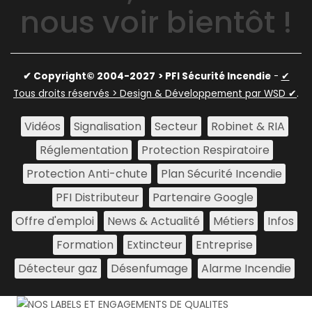
nous voir bientôt !
✔ Copyright© 2004-2027
> PFI Sécurité Incendie
-
✔
Tous droits réservés > Design & Développement par WSD ✔
.
Vidéos
Signalisation
Secteur
Robinet & RIA
Réglementation
Protection Respiratoire
Protection Anti-chute
Plan Sécurité Incendie
PFI Distributeur
Partenaire Google
Offre d'emploi
News & Actualité
Métiers
Infos
Formation
Extincteur
Entreprise
Détecteur gaz
Désenfumage
Alarme Incendie