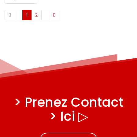
1
2
> Prenez Contact
> Ici ▷