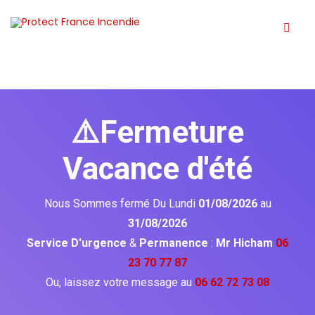
⚠️Fermeture
Vacance d'été
Nous Sommes fermé Du Lundi
01/08/2026
au
31/08/2026
Service D'urgence
&
Permanence
:
Mr Hicham
06
23 70 77 87
Ou, laissez votre message au
06 62 72 73 08