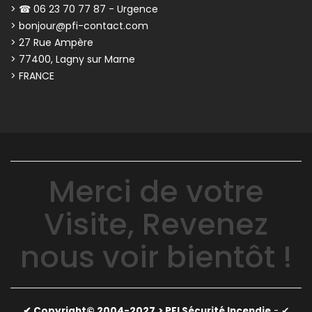
> ☎ 06 23 70 77 87 - Urgence
> bonjour@pfi-contact.com
> 27 Rue Ampère
> 77400, Lagny sur Marne
> FRANCE
Merci de votre
Visite, Revenez
nous voir bientôt !
✔ Copyright© 2004-2027
> PFI Sécurité Incendie
-
✔