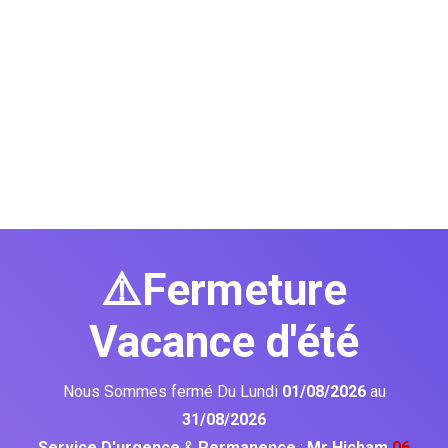
⚠️Fermeture
Vacance d'été
Nous Sommes fermé Du Lundi
01/08/2026
au
31/08/2026
Service D'urgence
&
Permanence
:
Mr Hicham
06