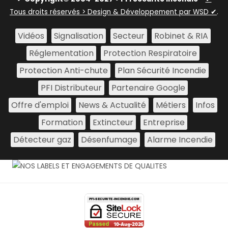
Tous droits réservés > Design & Développement par WSD ✔
.
Vidéos
Signalisation
Secteur
Robinet & RIA
Réglementation
Protection Respiratoire
Protection Anti-chute
Plan Sécurité Incendie
PFI Distributeur
Partenaire Google
Offre d'emploi
News & Actualité
Métiers
Infos
Formation
Extincteur
Entreprise
Détecteur gaz
Désenfumage
Alarme Incendie