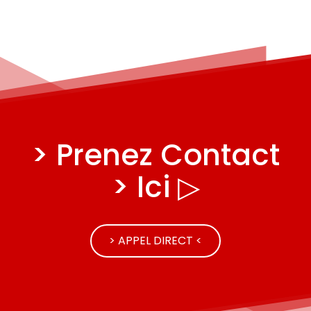
> Prenez Contact
> Ici ▷
> APPEL DIRECT <