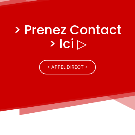
> Prenez Contact
> Ici ▷
> APPEL DIRECT <