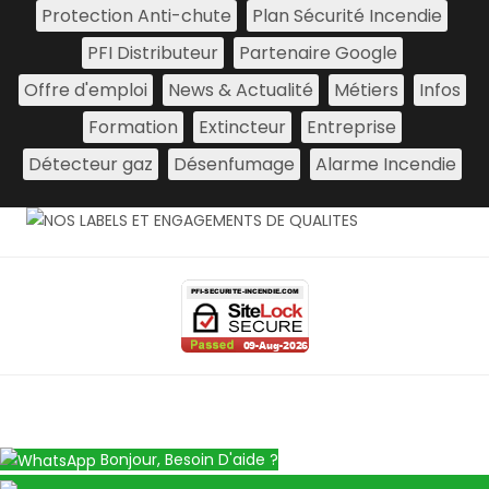
Protection Anti-chute
Plan Sécurité Incendie
PFI Distributeur
Partenaire Google
Offre d'emploi
News & Actualité
Métiers
Infos
Formation
Extincteur
Entreprise
Détecteur gaz
Désenfumage
Alarme Incendie
Bonjour, Besoin D'aide ?