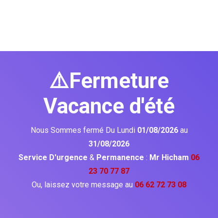
⚠️Fermeture
Vacance d'été
Nous Sommes fermé Du Lundi
01/08/2026
au
31/08/2026
Service D'urgence
&
Permanence
:
Mr Hicham
06
23 70 77 87
Ou, laissez votre message au
06 62 72 73 08