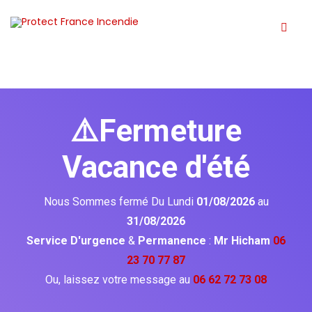
⚠️Fermeture
Vacance d'été
Nous Sommes fermé Du Lundi
01/08/2026
au
31/08/2026
Service D'urgence
&
Permanence
:
Mr Hicham
06
23 70 77 87
Ou, laissez votre message au
06 62 72 73 08