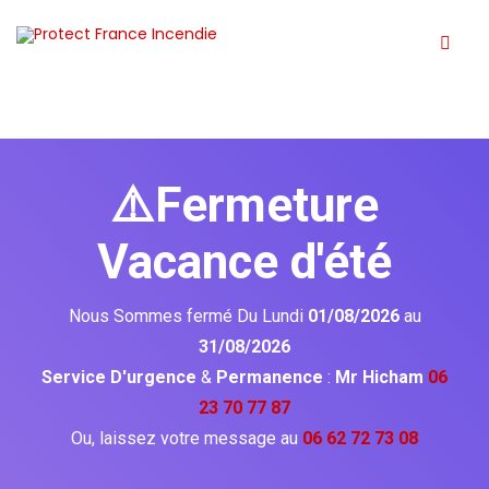
⚠️Fermeture
Vacance d'été
Nous Sommes fermé Du Lundi
01/08/2026
au
31/08/2026
Service D'urgence
&
Permanence
:
Mr Hicham
06
23 70 77 87
Ou, laissez votre message au
06 62 72 73 08