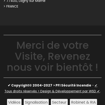
> 77400, Lagny sur Marne
> FRANCE
Merci de votre
Visite, Revenez
nous voir bientôt !
✔ Copyright© 2004-2027
> PFI Sécurité Incendie
-
✔
Tous droits réservés > Design & Développement par WSD ✔
.
Vidéos
Signalisation
Secteur
Robinet & RIA