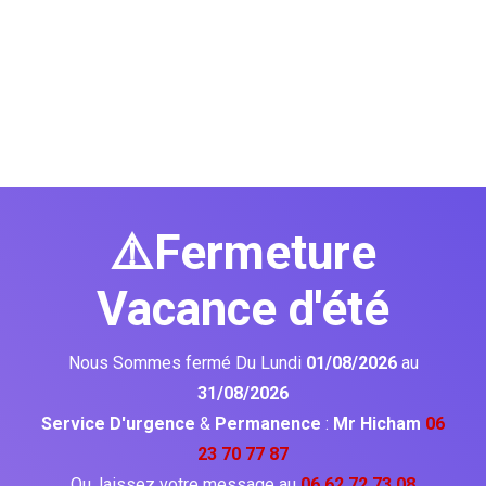
⚠️Fermeture
Vacance d'été
Nous Sommes fermé Du Lundi
01/08/2026
au
31/08/2026
Service D'urgence
&
Permanence
:
Mr Hicham
06
23 70 77 87
Ou, laissez votre message au
06 62 72 73 08