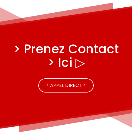
> Prenez Contact
> Ici ▷
> APPEL DIRECT <