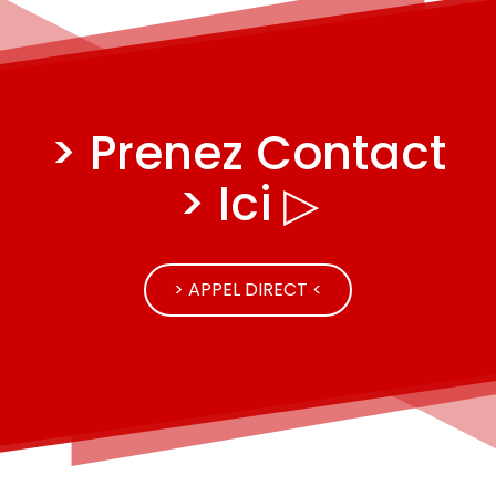
> Prenez Contact
> Ici ▷
> APPEL DIRECT <