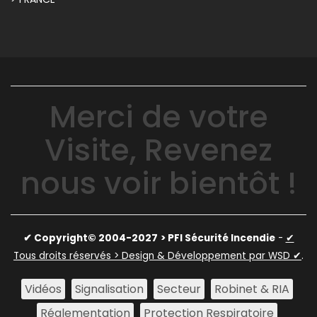
Merci de votre
Visite, Revenez
nous voir bientôt !
✔ Copyright© 2004-2027
> PFI Sécurité Incendie
-
✔
Tous droits réservés > Design & Développement par WSD ✔
.
Vidéos
Signalisation
Secteur
Robinet & RIA
Réglementation
Protection Respiratoire