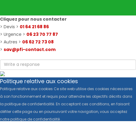
Cliquez pour nous contacter
> Devis >
01 64 21 68 86
> Urgence >
06 23 70 77 87
> Autres >
06 62 72 73 08
>
sav@pfi-contact.com
Politique relative aux cookies
Politique relative aux cookies Ce site web utilise des cookies nécessaires
à son fonctionnement et requis pour atteindre les objectifs décrits dans
la politique de confidentialité. En acceptant ces conditions, en faisant
défiler cette page ou en poursuivant votre navigation, vous acceptez
notre politique de confidentialité .
Politique relative aux cookies