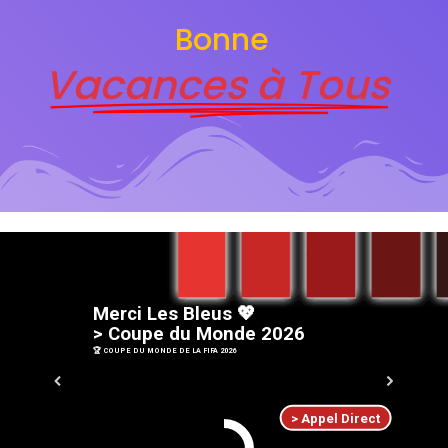
Bonne
Vacances à Tous
M
e
r
c
i
L
e
s
B
l
e
u
s
💖
>
C
o
u
p
e
d
u
M
o
n
d
e
2
0
2
6
🏆 COUPE DU MONDE DE LA FIFA 2026
> Appel Direct