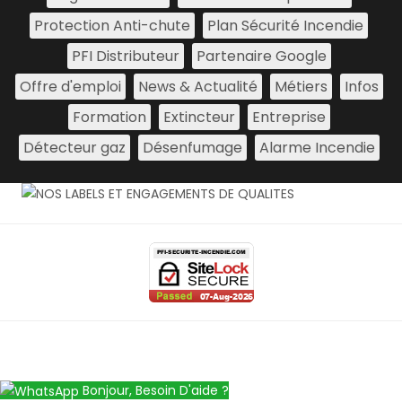
Protection Anti-chute
Plan Sécurité Incendie
PFI Distributeur
Partenaire Google
Offre d'emploi
News & Actualité
Métiers
Infos
Formation
Extincteur
Entreprise
Détecteur gaz
Désenfumage
Alarme Incendie
Bonjour, Besoin D'aide ?