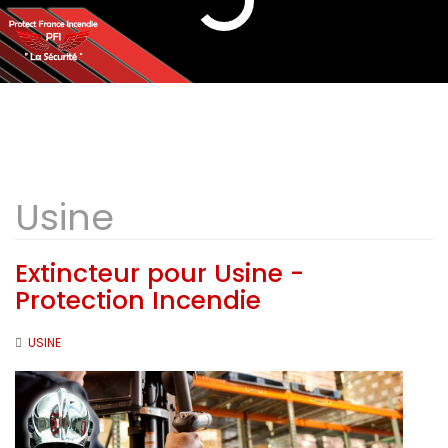
Usine
Extincteur pour Usine -
Protection Incendie
USINE