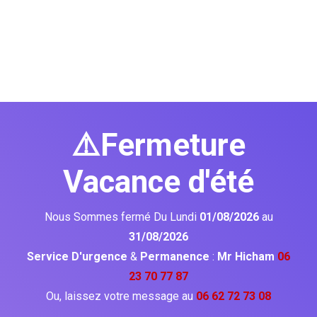
⚠️Fermeture
Vacance d'été
Nous Sommes fermé Du Lundi
01/08/2026
au
31/08/2026
Service D'urgence
&
Permanence
:
Mr Hicham
06
23 70 77 87
Ou, laissez votre message au
06 62 72 73 08