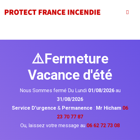
⚠️Fermeture
Vacance d'été
Nous Sommes fermé Du Lundi
01/08/2026
au
31/08/2026
Service D'urgence
&
Permanence
:
Mr Hicham
06
23 70 77 87
Ou, laissez votre message au
06 62 72 73 08