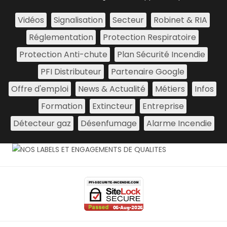
Vidéos
Signalisation
Secteur
Robinet & RIA
Réglementation
Protection Respiratoire
Protection Anti-chute
Plan Sécurité Incendie
PFI Distributeur
Partenaire Google
Offre d'emploi
News & Actualité
Métiers
Infos
Formation
Extincteur
Entreprise
Détecteur gaz
Désenfumage
Alarme Incendie