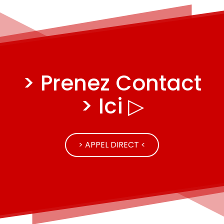
> Prenez Contact
> Ici ▷
> APPEL DIRECT <