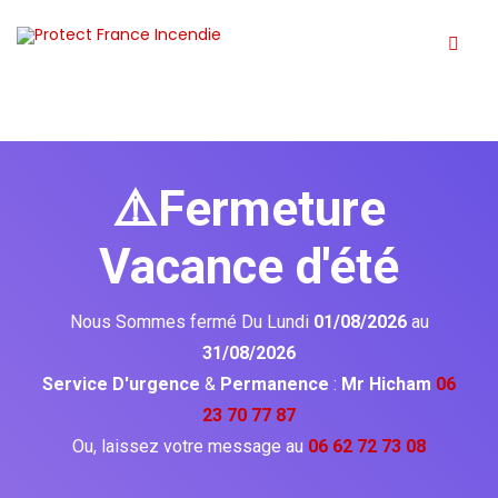
⚠️Fermeture
Vacance d'été
Nous Sommes fermé Du Lundi
01/08/2026
au
31/08/2026
Service D'urgence
&
Permanence
:
Mr Hicham
06
23 70 77 87
Ou, laissez votre message au
06 62 72 73 08