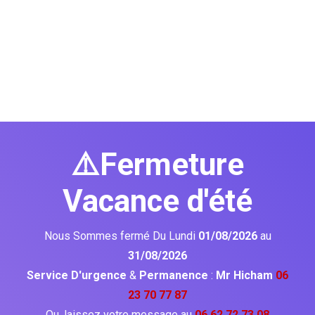
⚠️Fermeture
Vacance d'été
Nous Sommes fermé Du Lundi
01/08/2026
au
31/08/2026
Service D'urgence
&
Permanence
:
Mr Hicham
06
23 70 77 87
Ou, laissez votre message au
06 62 72 73 08