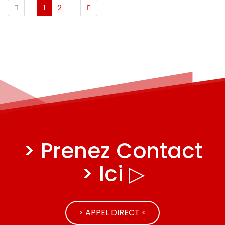
1
2
> Prenez Contact
> Ici ▷
> APPEL DIRECT <