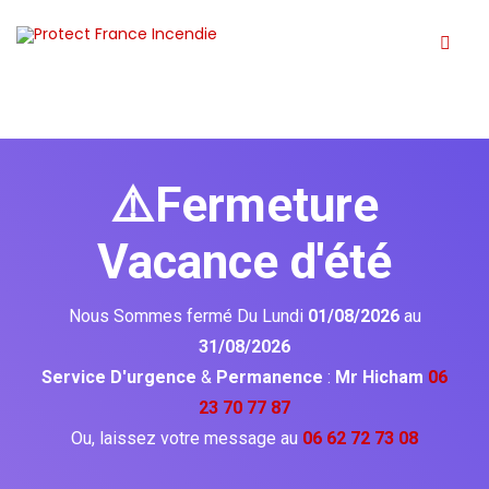
⚠️Fermeture
Vacance d'été
Nous Sommes fermé Du Lundi
01/08/2026
au
31/08/2026
Service D'urgence
&
Permanence
:
Mr Hicham
06
23 70 77 87
Ou, laissez votre message au
06 62 72 73 08