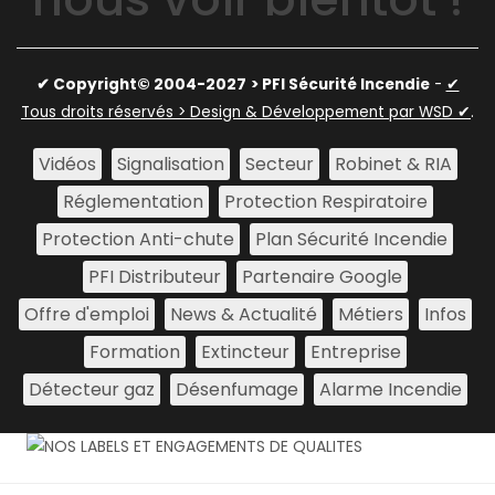
✔ Copyright© 2004-2027
> PFI Sécurité Incendie
-
✔
Tous droits réservés > Design & Développement par WSD ✔
.
Vidéos
Signalisation
Secteur
Robinet & RIA
Réglementation
Protection Respiratoire
Protection Anti-chute
Plan Sécurité Incendie
PFI Distributeur
Partenaire Google
Offre d'emploi
News & Actualité
Métiers
Infos
Formation
Extincteur
Entreprise
Détecteur gaz
Désenfumage
Alarme Incendie