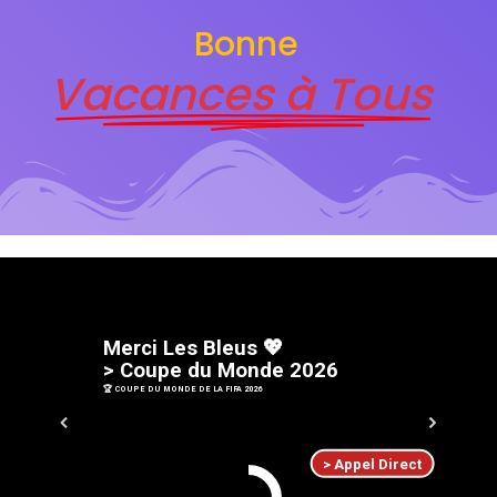
Bonne
Vacances à Tous
M
e
r
c
i
L
e
s
B
l
e
u
s
💖
>
C
o
u
p
e
d
u
M
o
n
d
e
2
0
2
6
🏆 COUPE DU MONDE DE LA FIFA 2026
> Appel Direct