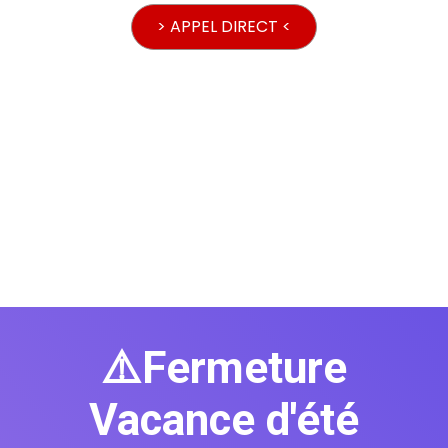
> APPEL DIRECT <
⚠️Fermeture
Vacance d'été