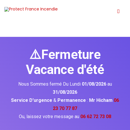
⚠️Fermeture
Vacance d'été
Nous Sommes fermé Du Lundi
01/08/2026
au
31/08/2026
Service D'urgence
&
Permanence
:
Mr Hicham
06
23 70 77 87
Ou, laissez votre message au
06 62 72 73 08