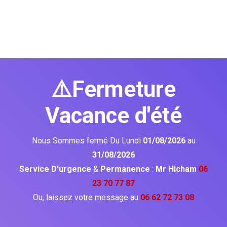
⚠️Fermeture
Vacance d'été
Nous Sommes fermé Du Lundi
01/08/2026
au
31/08/2026
Service D'urgence
&
Permanence
:
Mr Hicham
06
23 70 77 87
Ou, laissez votre message au
06 62 72 73 08