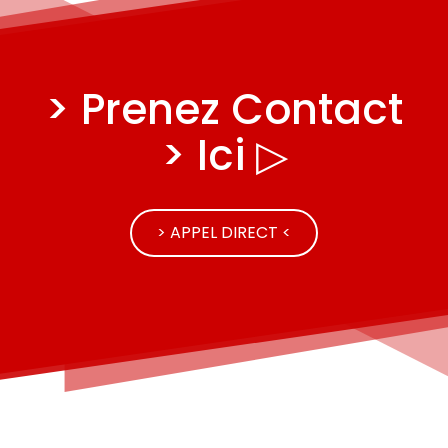
> Prenez Contact
> Ici ▷
> APPEL DIRECT <