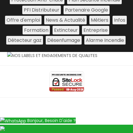
PFI Distributeur
Partenaire Google
Offre d'emploi
News & Actualité
Métiers
Infos
Formation
Extincteur
Entreprise
Détecteur gaz
Désenfumage
Alarme Incendie
Bonjour, Besoin D'aide ?