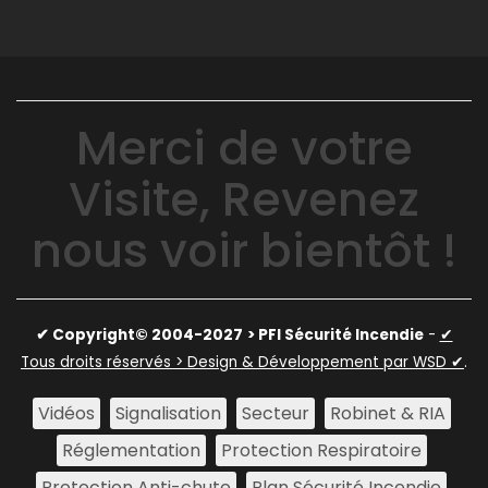
Merci de votre
Visite, Revenez
nous voir bientôt !
✔ Copyright© 2004-2027
> PFI Sécurité Incendie
-
✔
Tous droits réservés > Design & Développement par WSD ✔
.
Vidéos
Signalisation
Secteur
Robinet & RIA
Réglementation
Protection Respiratoire
Protection Anti-chute
Plan Sécurité Incendie