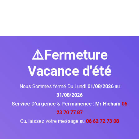
⚠️Fermeture
Vacance d'été
Nous Sommes fermé Du Lundi
01/08/2026
au
31/08/2026
Service D'urgence
&
Permanence
:
Mr Hicham
06
23 70 77 87
Ou, laissez votre message au
06 62 72 73 08