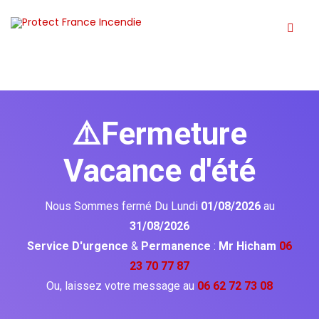
⚠️Fermeture
Vacance d'été
Nous Sommes fermé Du Lundi
01/08/2026
au
31/08/2026
Service D'urgence
&
Permanence
:
Mr Hicham
06
23 70 77 87
Ou, laissez votre message au
06 62 72 73 08