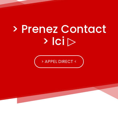
> Prenez Contact
> Ici ▷
> APPEL DIRECT <