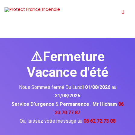
⚠️Fermeture
Vacance d'été
Nous Sommes fermé Du Lundi
01/08/2026
au
31/08/2026
Service D'urgence
&
Permanence
:
Mr Hicham
06
23 70 77 87
Ou, laissez votre message au
06 62 72 73 08