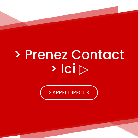
> Prenez Contact
> Ici ▷
> APPEL DIRECT <