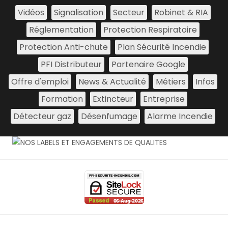
Vidéos
Signalisation
Secteur
Robinet & RIA
Réglementation
Protection Respiratoire
Protection Anti-chute
Plan Sécurité Incendie
PFI Distributeur
Partenaire Google
Offre d'emploi
News & Actualité
Métiers
Infos
Formation
Extincteur
Entreprise
Détecteur gaz
Désenfumage
Alarme Incendie