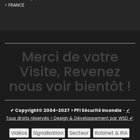
> FRANCE
Merci de votre
Visite, Revenez
nous voir bientôt !
✔ Copyright© 2004-2027
> PFI Sécurité Incendie
-
✔
Tous droits réservés > Design & Développement par WSD ✔
.
Vidéos
Signalisation
Secteur
Robinet & RIA