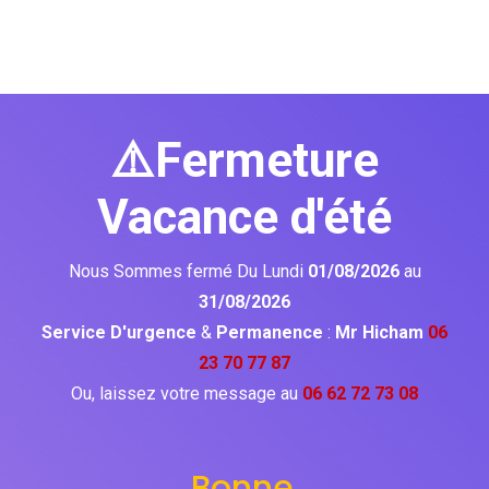
⚠️Fermeture
Vacance d'été
Nous Sommes fermé Du Lundi
01/08/2026
au
31/08/2026
Service D'urgence
&
Permanence
:
Mr Hicham
06
23 70 77 87
Ou, laissez votre message au
06 62 72 73 08
Bonne