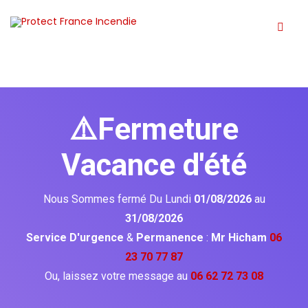
⚠️Fermeture
Vacance d'été
Nous Sommes fermé Du Lundi
01/08/2026
au
31/08/2026
Service D'urgence
&
Permanence
:
Mr Hicham
06
23 70 77 87
Ou, laissez votre message au
06 62 72 73 08