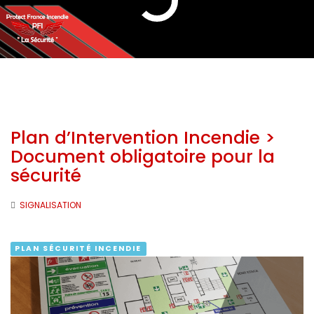
Plan d’Intervention Incendie >
Document obligatoire pour la
sécurité
SIGNALISATION
PLAN SÉCURITÉ INCENDIE