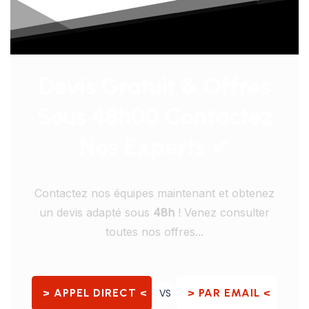
Devis Gratuit & Offres
Sous 48h00 Contactez
Nos Experts ✔
Contactez nos équipes maintenant et obtenez
un devis adapté sous
48h
! Venez consulter
toutes nos offres...
> APPEL DIRECT <
VS
> PAR EMAIL <