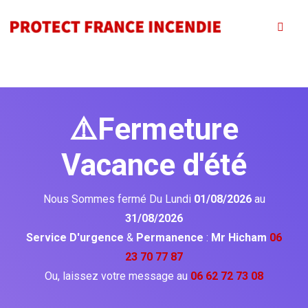
⚠️Fermeture
Vacance d'été
Nous Sommes fermé Du Lundi
01/08/2026
au
31/08/2026
Service D'urgence
&
Permanence
:
Mr Hicham
06
23 70 77 87
Ou, laissez votre message au
06 62 72 73 08