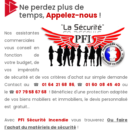
Ne perdez plus de
temps,
Appelez-nous
!
Nos assistantes
commerciales
vous conseil en
fonction de
votre budget, de
vos impératifs
de sécurité et de vos critères d'achat sur simple demande
Contact au
☎
01 64 21 68 86
, ☎
01 60 08 45 40
ou
le
☎
07 79 58 67 68
! Bénéficiez d'une protection adaptée
de vos biens mobiliers et immobiliers, le devis personnalisé
est gratuit...
Avec
PFI Sécurité Incendie
vous trouverez
Ou faire
l'achat du matériels de sécurité
!