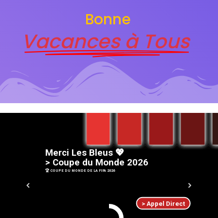
Bonne
Vacances à Tous
M
e
r
c
i
L
e
s
B
l
e
u
s
💖
>
C
o
u
p
e
d
u
M
o
n
d
e
2
0
2
6
🏆 COUPE DU MONDE DE LA FIFA 2026
> Appel Direct