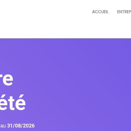
ACCUEIL
ENTREP
re
été
6
au
31/08/2026