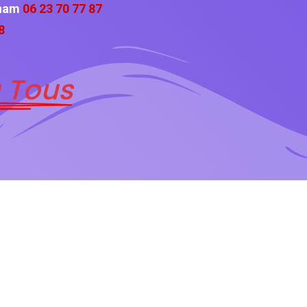
cham
06 23 70 77 87
8
 Tous