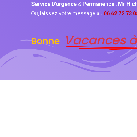
Service D'urgence
&
Permanence
:
Mr Hi
Ou, laissez votre message au
06 62 72 73 0
Vacances à
Bonne