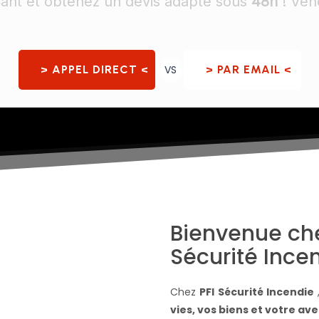
ant et obtenez un devis adapté sous
48h
! Vene
> APPEL DIRECT <
VS
> PAR EMAIL <
Bienvenue che
Sécurité Ince
Chez
PFI Sécurité Incendie
vies, vos biens et votre ave