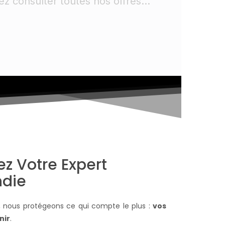
z consulter toutes nos offres...
z Votre Expert
ndie
, nous protégeons ce qui compte le plus :
vos
nir
.