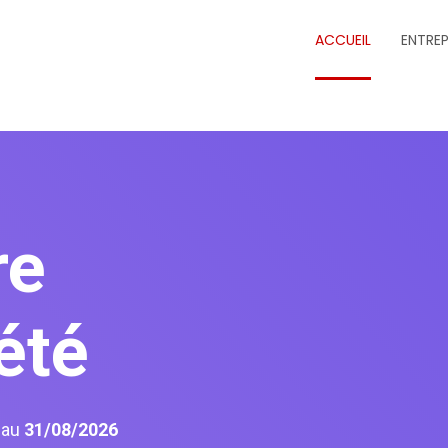
ACCUEIL
ENTREP
re
été
6
au
31/08/2026