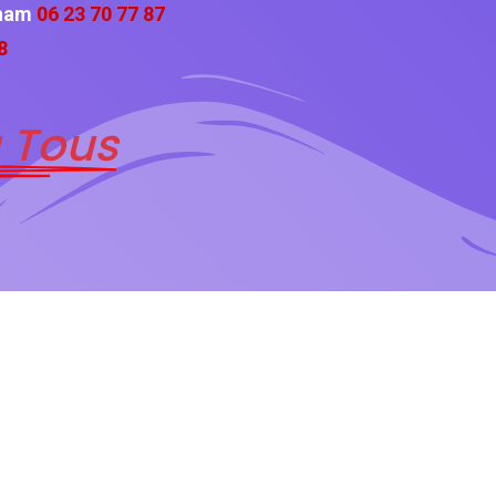
cham
06 23 70 77 87
8
 Tous