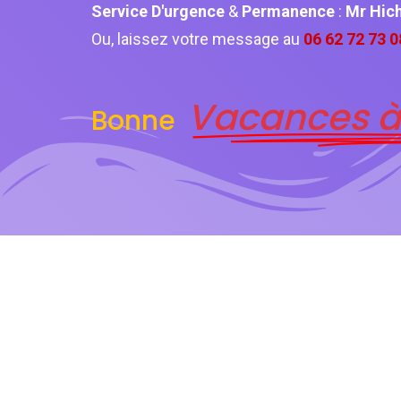
Service D'urgence
&
Permanence
:
Mr Hi
Ou, laissez votre message au
06 62 72 73 0
Vacances à
Bonne