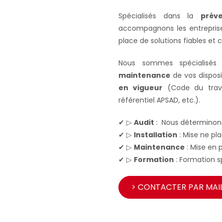
Spécialisés dans la
prév
accompagnons les entreprises,
place de solutions fiables et
Nous sommes spécialisés 
maintenance
de vos disposi
en vigueur
(Code du travai
référentiel APSAD, etc.).
✔ ▷
Audit
: Nous déterminons
✔ ▷
Installation
: Mise ne pl
✔ ▷
Maintenance
: Mise en 
✔ ▷
Formation
: Formation sp
> CONTACTER PAR MAI