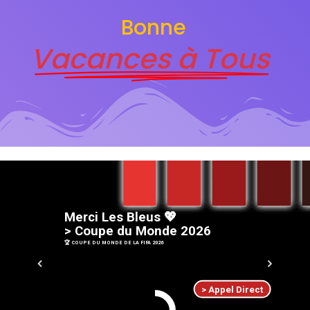
Bonne
Vacances à Tous
M
e
r
c
i
L
e
s
B
l
e
u
s
💖
>
C
o
u
p
e
d
u
M
o
n
d
e
2
0
2
6
🏆 COUPE DU MONDE DE LA FIFA 2026
> Appel Direct