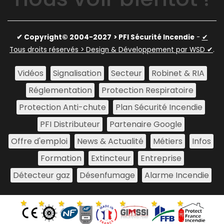
✔ Copyright© 2004-2027
> PFI Sécurité Incendie
-
✔
Tous droits réservés > Design & Développement par WSD ✔
.
Vidéos
Signalisation
Secteur
Robinet & RIA
Réglementation
Protection Respiratoire
Protection Anti-chute
Plan Sécurité Incendie
PFI Distributeur
Partenaire Google
Offre d'emploi
News & Actualité
Métiers
Infos
Formation
Extincteur
Entreprise
Détecteur gaz
Désenfumage
Alarme Incendie