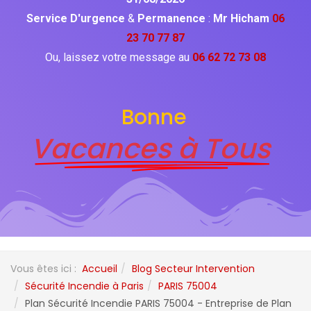
Service D'urgence
&
Permanence
:
Mr Hicham
06
23 70 77 87
Ou, laissez votre message au
06 62 72 73 08
Bonne
Vacances à Tous
Vous êtes ici :
Accueil
Blog Secteur Intervention
Sécurité Incendie à Paris
PARIS 75004
Plan Sécurité Incendie PARIS 75004 - Entreprise de Plan