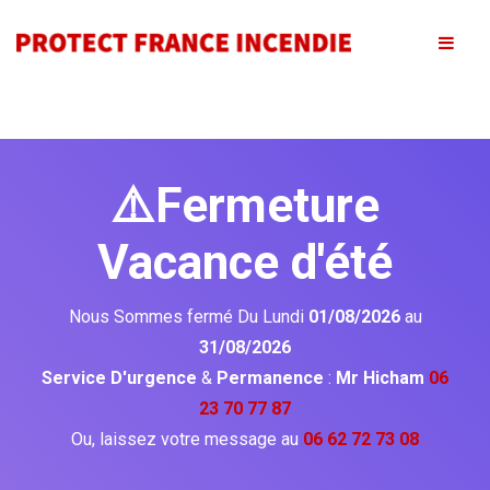
⚠️Fermeture
Vacance d'été
Nous Sommes fermé Du Lundi
01/08/2026
au
31/08/2026
Service D'urgence
&
Permanence
:
Mr Hicham
06
23 70 77 87
Ou, laissez votre message au
06 62 72 73 08