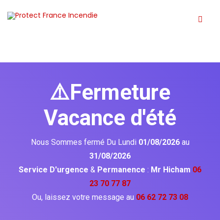
⚠️Fermeture
Vacance d'été
Nous Sommes fermé Du Lundi
01/08/2026
au
31/08/2026
Service D'urgence
&
Permanence
:
Mr Hicham
06
23 70 77 87
Ou, laissez votre message au
06 62 72 73 08