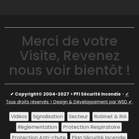
Merci de votre
Visite, Revenez
nous voir bientôt !
✔ Copyright© 2004-2027
> PFI Sécurité Incendie
-
✔
Tous droits réservés > Design & Développement par WSD ✔
.
Vidéos
Signalisation
Secteur
Robinet & RIA
Réglementation
Protection Respiratoire
Protection Anti-chute
Plan Sécurité Incendie