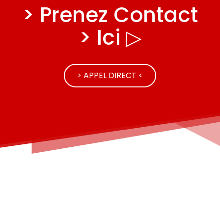
> Prenez Contact
> Ici ▷
> APPEL DIRECT <