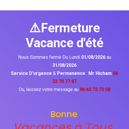
⚠️Fermeture
Vacance d'été
Nous Sommes fermé Du Lundi
01/08/2026
au
31/08/2026
Service D'urgence
&
Permanence
:
Mr Hicham
06
23 70 77 87
Ou, laissez votre message au
06 62 72 73 08
Bonne
Vacances à Tous