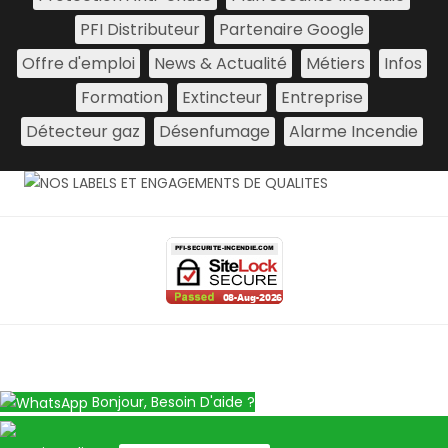
PFI Distributeur
Partenaire Google
Offre d'emploi
News & Actualité
Métiers
Infos
Formation
Extincteur
Entreprise
Détecteur gaz
Désenfumage
Alarme Incendie
Bonjour, Besoin D'aide ?