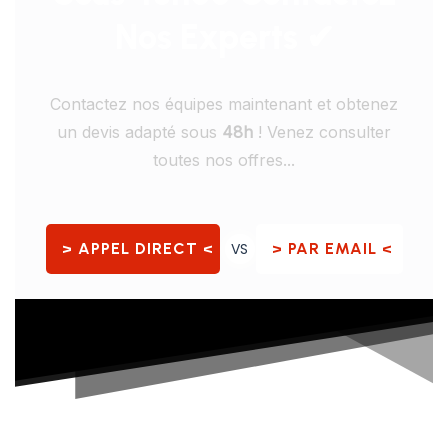
Nos Experts ✔
Contactez nos équipes maintenant et obtenez
un devis adapté sous
48h
! Venez consulter
toutes nos offres...
> APPEL DIRECT <
VS
> PAR EMAIL <