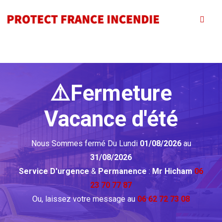
⚠️Fermeture
Vacance d'été
Nous Sommes fermé Du Lundi
01/08/2026
au
31/08/2026
Service D'urgence
&
Permanence
:
Mr Hicham
06
23 70 77 87
Ou, laissez votre message au
06 62 72 73 08