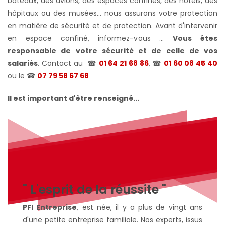
bateaux, des avions, des espaces confinés, des hôtels, des
hôpitaux ou des musées... nous assurons votre protection
en matière de sécurité et de protection. Avant d'intervenir
en espace confiné, informez-vous ...
Vous êtes
responsable de votre sécurité et de celle de vos
salariés
. Contact au
☎
01 64 21 68 86
, ☎
01 60 08 45 40
ou le
☎
07 79 58 67 68
Il est important d'être renseigné...
" L'esprit de la réussite "
PFI Entreprise
, est née, il y a plus de vingt ans
d'une petite entreprise familiale. Nos experts, issus