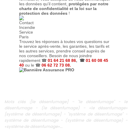
les données qu'il contient,
protégées par notre
charte de confidentialité et la loi sur la
protection des données
!
Trouvez les réponses à toutes vos questions sur
le service après-vente, les garanties, les tarifs et
les autres services, prendre conseil auprès de
nos conseillers. Besoin de nous joindre
rapidement ☎
01 64 21 68 86
, ☎
01 60 08 45
40
ou le ☎
06 62 72 73 08.
Mots clés :[le désenfumage] - "le désenfumage" - le
désenfumage - (le désenfumage) - «le désenfumage»
[système de désenfumage] - "système de désenfumage" -
système de désenfumage - (système de désenfumage) -
«système de désenfumage»...