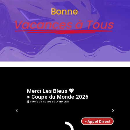
Bonne
Vacances à Tous
M
e
r
c
i
L
e
s
B
l
e
u
s
💖
>
C
o
u
p
e
d
u
M
o
n
d
e
2
0
2
6
🏆 COUPE DU MONDE DE LA FIFA 2026
> Appel Direct