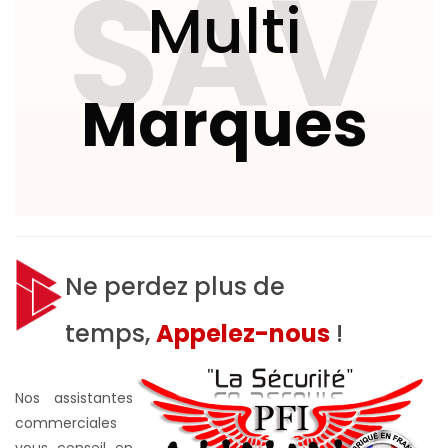
SAV
Multi
Marques
Ne perdez plus de
temps,
Appelez-nous
!
Nos assistantes
commerciales