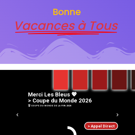
Bonne
Vacances à Tous
M
e
r
c
i
L
e
s
B
l
e
u
s
💖
>
C
o
u
p
e
d
u
M
o
n
d
e
2
0
2
6
🏆 COUPE DU MONDE DE LA FIFA 2026
> Appel Direct