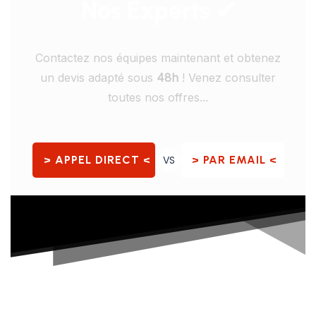
Nos Experts ✔
Contactez nos équipes maintenant et obtenez
un devis adapté sous
48h
! Venez consulter
toutes nos offres...
> APPEL DIRECT <
VS
> PAR EMAIL <