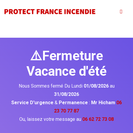
⚠️Fermeture
Vacance d'été
Nous Sommes fermé Du Lundi
01/08/2026
au
31/08/2026
Service D'urgence
&
Permanence
:
Mr Hicham
06
23 70 77 87
Ou, laissez votre message au
06 62 72 73 08