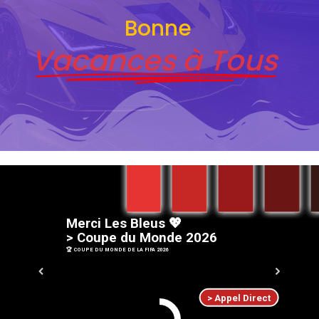
Bonne
Vacances à Tous
M
e
r
c
i
L
e
s
B
l
e
u
s
💖
>
C
o
u
p
e
d
u
M
o
n
d
e
2
0
2
6
🏆 COUPE DU MONDE DE LA FIFA 2026
> Appel Direct