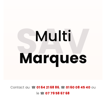
SAV
Multi
Marques
Contact au
☎
01 64 21 68 86
, ☎
01 60 08 45 40
ou
le
☎
07 79 58 67 68