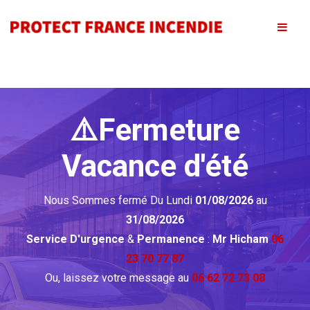
⚠️Fermeture
Vacance d'été
Nous Sommes fermé Du Lundi
01/08/2026
au
31/08/2026
Service D'urgence
&
Permanence
:
Mr Hicham
06
23 70 77 87
Ou, laissez votre message au
06 62 72 73 08