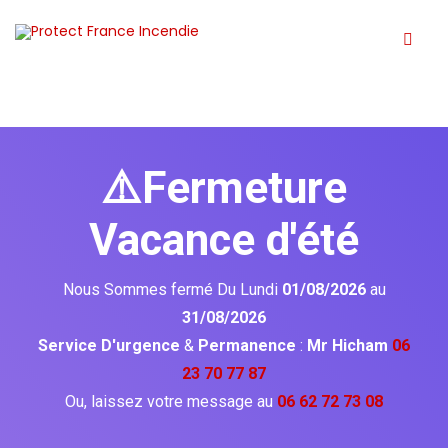
⚠️Fermeture
Vacance d'été
Nous Sommes fermé Du Lundi
01/08/2026
au
31/08/2026
Service D'urgence
&
Permanence
:
Mr Hicham
06
23 70 77 87
Ou, laissez votre message au
06 62 72 73 08