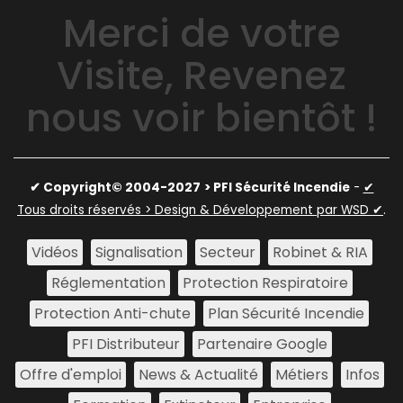
Merci de votre
Visite, Revenez
nous voir bientôt !
✔ Copyright© 2004-2027
> PFI Sécurité Incendie
-
✔
Tous droits réservés > Design & Développement par WSD ✔
.
Vidéos
Signalisation
Secteur
Robinet & RIA
Réglementation
Protection Respiratoire
Protection Anti-chute
Plan Sécurité Incendie
PFI Distributeur
Partenaire Google
Offre d'emploi
News & Actualité
Métiers
Infos