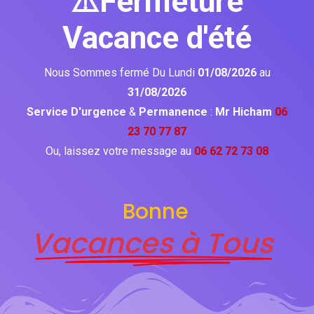
⚠️Fermeture
Vacance d'été
Nous Sommes fermé Du Lundi
01/08/2026
au
31/08/2026
Service D'urgence
&
Permanence
:
Mr Hicham
06
23 70 77 87
Ou, laissez votre message au
06 62 72 73 08
Bonne
Vacances à Tous