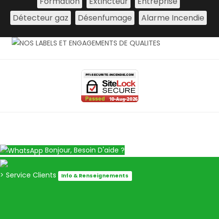
Formation
Extincteur
Entreprise
Détecteur gaz
Désenfumage
Alarme Incendie
Bonjour, Besoin D'aide ?
> Service Clients
Info & Renseignements