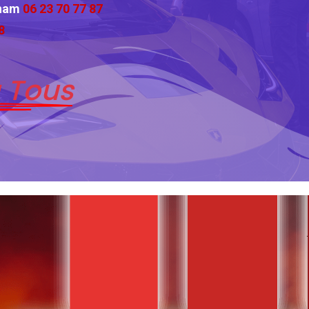
cham
06 23 70 77 87
8
 Tous