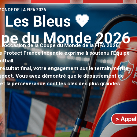
ONDE DE LA FIFA 2026
i
L
e
s
B
l
e
u
s
💖
u
p
e
d
u
M
o
n
d
e
2
0
2
6
 l’occasion de la Coupe du Monde de la FIFA 2026,
de Protect France Incendie exprime à soutenu l’Équipe
otball.
 résultat final, votre engagement sur le terrain mérite
espect. Vous avez démontré que le dépassement de
té et la persévérance sont les clés des plus grandes
> Appel