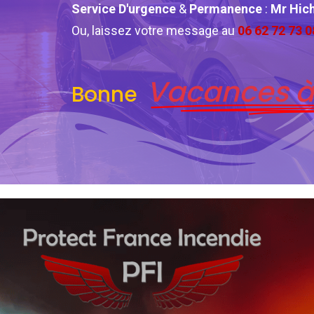
Service D'urgence
&
Permanence
:
Mr Hi
Ou, laissez votre message au
06 62 72 73 0
Vacances à
Bonne