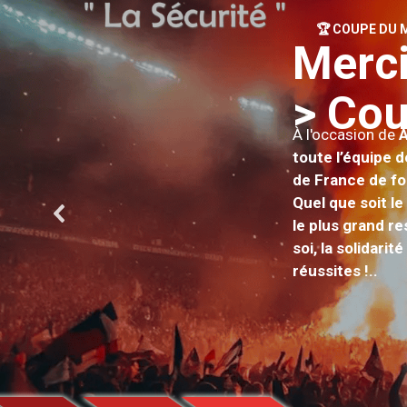
🏆 COUPE DU M
M
e
r
c
>
C
o
À l'occasion de
À
toute l’équipe 
de France de fo
Quel que soit le
le plus grand r
soi, la solidari
réussites !.
.