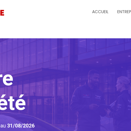
ACCUEIL
ENTREP
re
été
6
au
31/08/2026