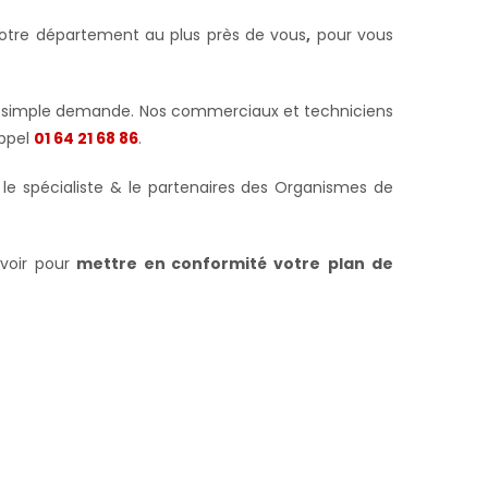
 votre département au plus près de vous
,
pour vous
t sur simple demande. Nos commerciaux et techniciens
appel
01 64 21 68 86
.
I le spécialiste & le partenaires des Organismes de
voir pour
mettre en conformité votre
plan de