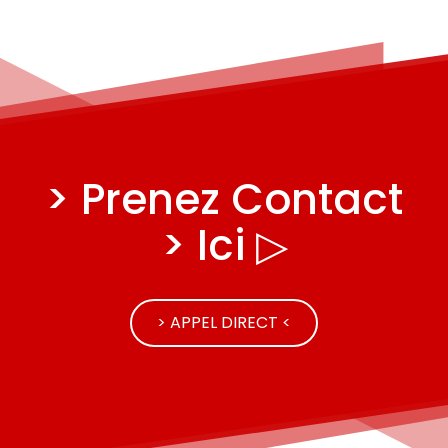
> Prenez Contact
> Ici ▷
> APPEL DIRECT <