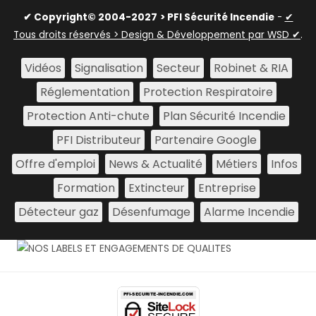
✔ Copyright© 2004-2027
> PFI Sécurité Incendie
-
✔
Tous droits réservés > Design & Développement par WSD ✔
.
Vidéos
Signalisation
Secteur
Robinet & RIA
Réglementation
Protection Respiratoire
Protection Anti-chute
Plan Sécurité Incendie
PFI Distributeur
Partenaire Google
Offre d'emploi
News & Actualité
Métiers
Infos
Formation
Extincteur
Entreprise
Détecteur gaz
Désenfumage
Alarme Incendie