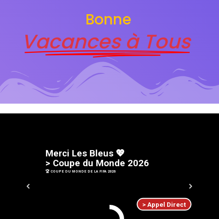
Bonne
Vacances à Tous
M
e
r
c
i
L
e
s
B
l
e
u
s
💖
>
C
o
u
p
e
d
u
M
o
n
d
e
2
0
2
6
🏆 COUPE DU MONDE DE LA FIFA 2026
> Appel Direct