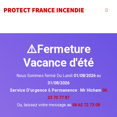
⚠️Fermeture
Vacance d'été
Nous Sommes fermé Du Lundi
01/08/2026
au
31/08/2026
Service D'urgence
&
Permanence
:
Mr Hicham
06
23 70 77 87
Ou, laissez votre message au
06 62 72 73 08