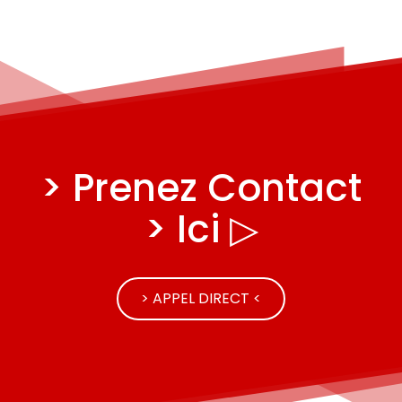
> Prenez Contact
> Ici ▷
> APPEL DIRECT <