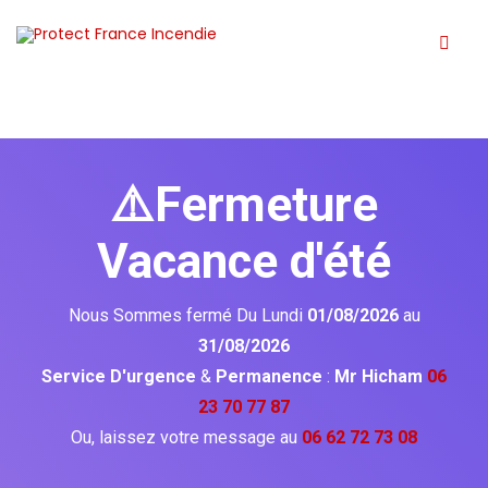
⚠️Fermeture
Vacance d'été
Nous Sommes fermé Du Lundi
01/08/2026
au
31/08/2026
Service D'urgence
&
Permanence
:
Mr Hicham
06
23 70 77 87
Ou, laissez votre message au
06 62 72 73 08