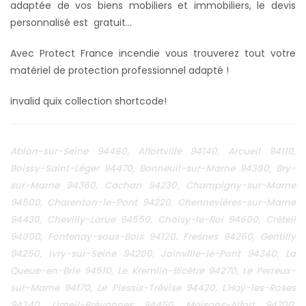
adaptée de vos biens mobiliers et immobiliers, le devis
personnalisé est gratuit...
Avec Protect France incendie vous trouverez tout votre
matériel de protection professionnel adapté !
invalid quix collection shortcode!
Ablon-sur-Seine 94480, Alfortville 94140, Arcueil 94110,
Boissy-Saint-Léger 94470, Bonneuil-sur-Marne 94380, Bry-
sur-Marne 94360, Cachan 94230, Champigny-sur-Marne
94500, Charenton-le-Pont 94220, Chennevières-sur-Marne
94430, Chevilly-Larue 94550, Choisy-le-Roi 94600, Créteil
94000, Fontenay-sous-Bois 94120, Fresnes 94260, Gentilly
94250, Ivry-sur-Seine 94200, Joinville-le-Pont 94340, La
Queue-en-Brie 94510, Le Kremlin-Bicêtre 94270, Le Perreux-
sur-Marne 94170, Le Plessis-Trévise 94420, L'Haÿ-les-Roses
94240, Limeil-Brévannes 94450, Maisons-Alfort 94700,