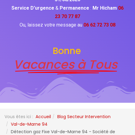
Service D'urgence
&
Permanence
:
Mr Hicham
06
23 70 77 87
Ou, laissez votre message au
06 62 72 73 08
Bonne
Vacances à Tous
Vous êtes ici :
Accueil
Blog Secteur Intervention
Val-de-Marne 94
Détection gaz Fixe Val-de-Marne 94 - Société de