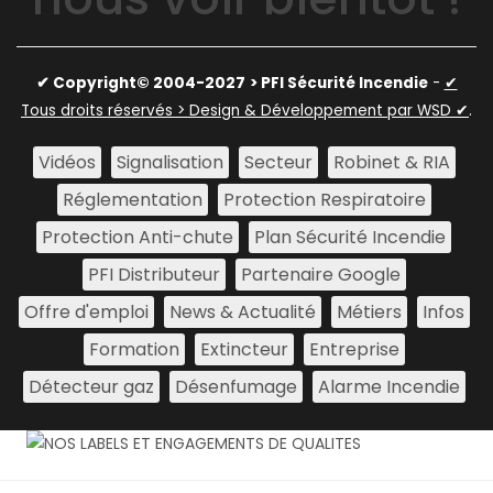
✔ Copyright© 2004-2027
> PFI Sécurité Incendie
-
✔
Tous droits réservés > Design & Développement par WSD ✔
.
Vidéos
Signalisation
Secteur
Robinet & RIA
Réglementation
Protection Respiratoire
Protection Anti-chute
Plan Sécurité Incendie
PFI Distributeur
Partenaire Google
Offre d'emploi
News & Actualité
Métiers
Infos
Formation
Extincteur
Entreprise
Détecteur gaz
Désenfumage
Alarme Incendie