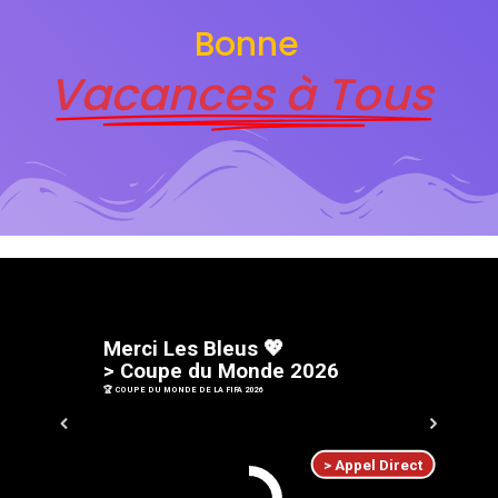
Bonne
Vacances à Tous
M
e
r
c
i
L
e
s
B
l
e
u
s
💖
>
C
o
u
p
e
d
u
M
o
n
d
e
2
0
2
6
🏆 COUPE DU MONDE DE LA FIFA 2026
> Appel Direct