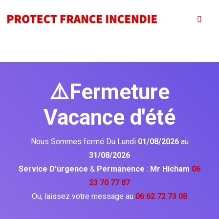
⚠️Fermeture
Vacance d'été
Nous Sommes fermé Du Lundi
01/08/2026
au
31/08/2026
Service D'urgence
&
Permanence
:
Mr Hicham
06
23 70 77 87
Ou, laissez votre message au
06 62 72 73 08