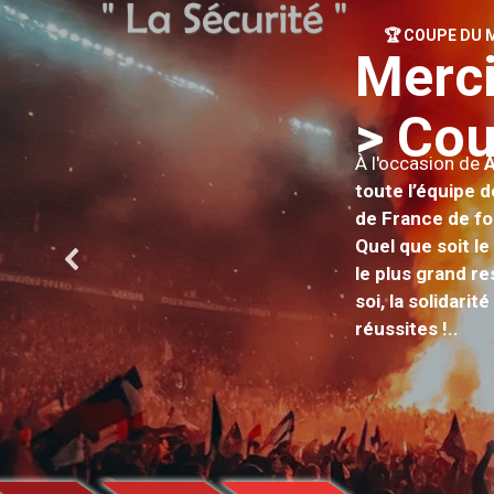
🏆 COUPE DU M
M
e
r
c
>
C
o
À l'occasion de
À
toute l’équipe 
de France de fo
Quel que soit le
le plus grand r
soi, la solidari
réussites !.
.