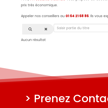
prix très économique.
Appeler nos conseillers au
01 64 21 68 86
. Ils vous 
Saisir
partie
du
Aucun résultat
titre
> Prenez Contac