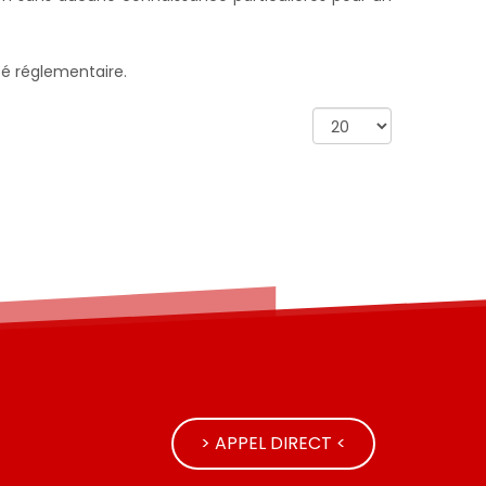
té réglementaire.
Afficher
#
> APPEL DIRECT <