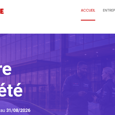
ACCUEIL
ENTREP
re
été
6
au
31/08/2026