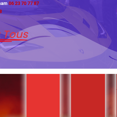
cham
06 23 70 77 87
8
 Tous