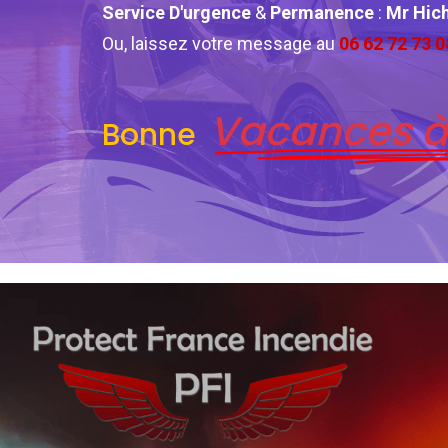
Service D'urgence
&
Permanence
:
Mr Hi
Ou, laissez votre message au
06 62 72 73 0
Vacances à
Bonne