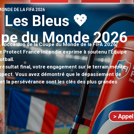
ONDE DE LA FIFA 2026
i
L
e
s
B
l
e
u
s
💖
u
p
e
d
u
M
o
n
d
e
2
0
2
6
 l’occasion de la Coupe du Monde de la FIFA 2026,
de Protect France Incendie exprime à soutenu l’Équipe
otball.
 résultat final, votre engagement sur le terrain mérite
espect. Vous avez démontré que le dépassement de
té et la persévérance sont les clés des plus grandes
> Appel