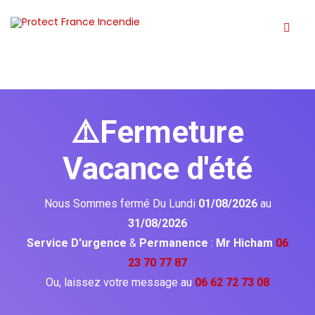
⚠️Fermeture
Vacance d'été
Nous Sommes fermé Du Lundi
01/08/2026
au
31/08/2026
Service D'urgence
&
Permanence
:
Mr Hicham
06
23 70 77 87
Ou, laissez votre message au
06 62 72 73 08