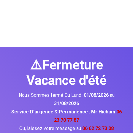
⚠️Fermeture
Vacance d'été
Nous Sommes fermé Du Lundi
01/08/2026
au
31/08/2026
Service D'urgence
&
Permanence
:
Mr Hicham
06
23 70 77 87
Ou, laissez votre message au
06 62 72 73 08