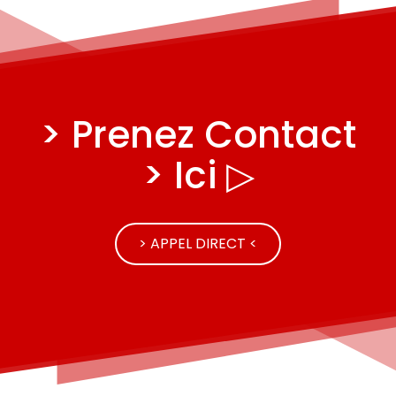
> Prenez Contact
> Ici ▷
> APPEL DIRECT <