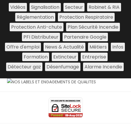
Vidéos
Signalisation
Secteur
Robinet & RIA
Réglementation
Protection Respiratoire
Protection Anti-chute
Plan Sécurité Incendie
PFI Distributeur
Partenaire Google
Offre d'emploi
News & Actualité
Métiers
Infos
Formation
Extincteur
Entreprise
Détecteur gaz
Désenfumage
Alarme Incendie