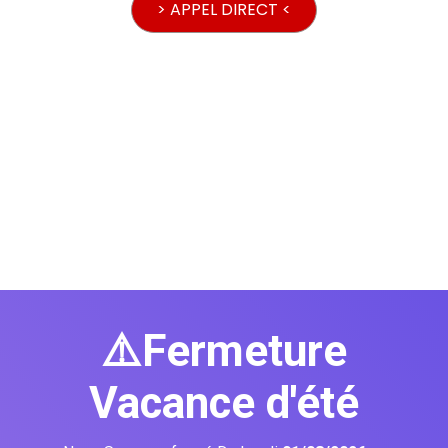
> APPEL DIRECT <
⚠️Fermeture
Vacance d'été