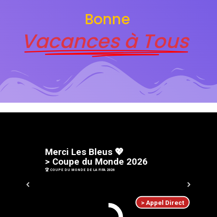
Bonne
Vacances à Tous
M
e
r
c
i
L
e
s
B
l
e
u
s
💖
>
C
o
u
p
e
d
u
M
o
n
d
e
2
0
2
6
🏆 COUPE DU MONDE DE LA FIFA 2026
> Appel Direct