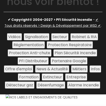
nous voir bientôt !
✔ Copyright© 2004-2027
> PFI Sécurité Incendie
-
✔
Tous droits réservés > Design & Développement par WSD ✔
.
Vidéos
Signalisation
Secteur
Robinet & RIA
Réglementation
Protection Respiratoire
Protection Anti-chute
Plan Sécurité Incendie
PFI Distributeur
Partenaire Google
Offre d'emploi
News & Actualité
Métiers
Infos
Formation
Extincteur
Entreprise
Détecteur gaz
Désenfumage
Alarme Incendie