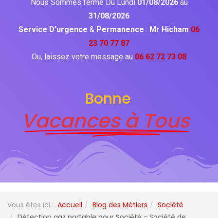
Nous Sommes fermé Du Lundi
01/08/2026
au
31/08/2026
Service D'urgence
&
Permanence
:
Mr Hicham
06
23 70 77 87
Ou, laissez votre message au
06 62 72 73 08
Bonne
Vacances à Tous
Vous êtes ici :
Accueil
Blog des Métiers
Société
Détection gaz portable pour Société - Société de