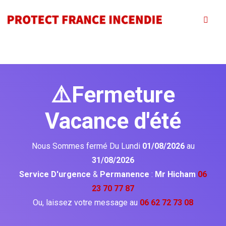
⚠️Fermeture
Vacance d'été
Nous Sommes fermé Du Lundi
01/08/2026
au
31/08/2026
Service D'urgence
&
Permanence
:
Mr Hicham
06
23 70 77 87
Ou, laissez votre message au
06 62 72 73 08