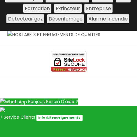
Formation
Extincteur
Entreprise
Détecteur gaz
Désenfumage
Alarme Incendie
Bonjour, Besoin D'aide ?
> Service Clients
Info & Renseignements