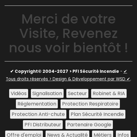
Merci de votre
Visite, Revenez
nous voir bientôt !
✔ Copyright© 2004-2027
> PFI Sécurité Incendie
-
✔
Tous droits réservés > Design & Développement par WSD ✔
.
Vidéos
Signalisation
Secteur
Robinet & RIA
Réglementation
Protection Respiratoire
Protection Anti-chute
Plan Sécurité Incendie
PFI Distributeur
Partenaire Google
Offre d'emploi
News & Actualité
Métiers
Infos