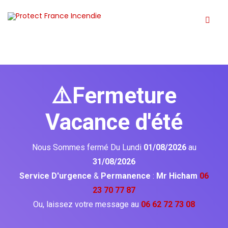
⚠️Fermeture
Vacance d'été
Nous Sommes fermé Du Lundi
01/08/2026
au
31/08/2026
Service D'urgence
&
Permanence
:
Mr Hicham
06
23 70 77 87
Ou, laissez votre message au
06 62 72 73 08