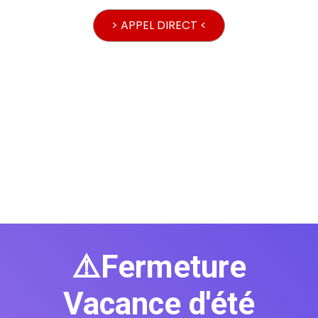
> APPEL DIRECT <
⚠️Fermeture
Vacance d'été