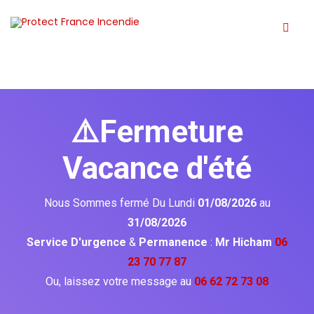
⚠️Fermeture
Vacance d'été
Nous Sommes fermé Du Lundi
01/08/2026
au
31/08/2026
Service D'urgence
&
Permanence
:
Mr Hicham
06
23 70 77 87
Ou, laissez votre message au
06 62 72 73 08