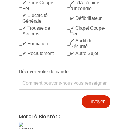
✔ Porte Coupe-
✔ RIA Robinet
Feu
d'Incendie
✔ Electricité
✔ Défibrillateur
Générale
✔ Trousse de
✔ Clapet Coupe-
Secours
Feu
✔ Audit de
✔ Formation
Sécurité
✔ Recrutement
✔ Autre Sujet
Décrivez votre demande
Envoyer
Merci à Bientôt :