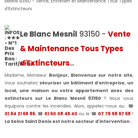
Mesnil 93150 - Vente, Entretien et Maintenance Tous Types
d'Extincteurs
Le Blanc Mesnil
93150 -
Vente
& Maintenance Tous Types
d'Extincteurs
...
Madame, Monsieur
Bonjour, Bienvenue sur notre site
,
Vous souhaitez
sécuriser un bâtiment d'entreprise, un
local, une maison ou votre appartement avec des
extincteurs sur Le Blanc Mesnil 93150
? Nous vous
équipons contre les incendies
.
Alors, appelez-nous au
☎
01 64 21 68 86
, ☎
01 60 08 45 40
ou le ☎
07 79 58 67 68
!
La Seine Saint Denis
est notre secteur d'intervention
...