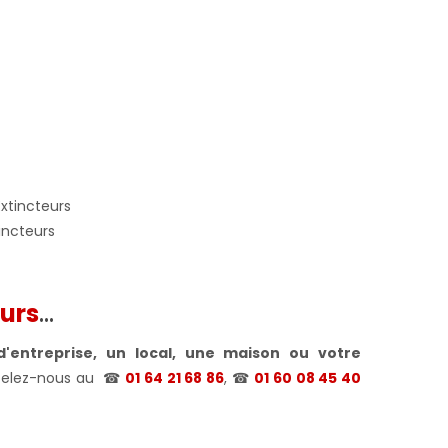
incteurs
urs
...
d'entreprise, un local, une maison ou votre
ppelez-nous au
☎
01 64 21 68 86
, ☎
01 60 08 45 40