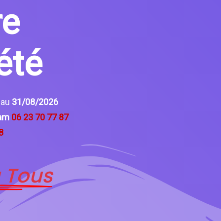
re
été
6
au
31/08/2026
ham
06 23 70 77 87
8
 Tous