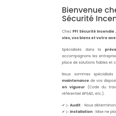
Bienvenue che
Sécurité Ince
Chez
PFI Sécurité Incendie
vies, vos biens et votre ave
Spécialisés dans la
prév
accompagnons les entreprises,
place de solutions fiables et
Nous sommes spécialisés 
maintenance
de vos disposi
en vigueur
(Code du travai
référentiel APSAD, etc.).
✔ ▷
Audit
: Nous déterminons
✔ ▷
Installation
: Mise ne pl