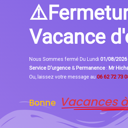
⚠️Fermetu
Vacance d'
Nous Sommes fermé Du Lundi
01/08/202
Service D'urgence
&
Permanence
:
Mr Hic
Ou, laissez votre message au
06 62 72 73 0
Vacances à
Bonne