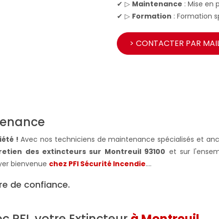
✔ ▷
Maintenance
: Mise en 
✔ ▷
Formation
: Formation sp
> CONTACTER PAR MAI
ntenance
été !
Avec nos techniciens de maintenance spécialisés et anci
etien des extincteurs sur Montreuil 93100
et sur l'ensem
oyer bienvenue
chez PFI Sécurité Incendie
….
re de confiance.
c PFI, votre Extincteur
à Montreuil
,