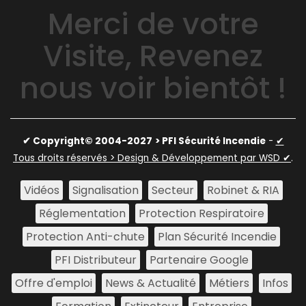
Merci de votre
Visite, Revenez
nous voir bientôt !
✔ Copyright© 2004-2027
> PFI Sécurité Incendie
-
✔
Tous droits réservés > Design & Développement par WSD ✔
.
Vidéos
Signalisation
Secteur
Robinet & RIA
Réglementation
Protection Respiratoire
Protection Anti-chute
Plan Sécurité Incendie
PFI Distributeur
Partenaire Google
Offre d'emploi
News & Actualité
Métiers
Infos