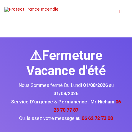
⚠️Fermeture
Vacance d'été
Nous Sommes fermé Du Lundi
01/08/2026
au
31/08/2026
Service D'urgence
&
Permanence
:
Mr Hicham
06
23 70 77 87
Ou, laissez votre message au
06 62 72 73 08