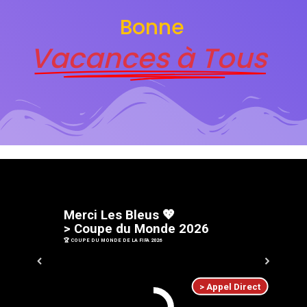
Bonne
Vacances à Tous
M
e
r
c
i
L
e
s
B
l
e
u
s
💖
>
C
o
u
p
e
d
u
M
o
n
d
e
2
0
2
6
🏆 COUPE DU MONDE DE LA FIFA 2026
> Appel Direct