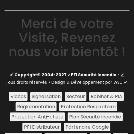
Merci de votre
Visite, Revenez
nous voir bientôt !
✔ Copyright© 2004-2027
> PFI Sécurité Incendie
-
✔
Tous droits réservés > Design & Développement par WSD ✔
.
Vidéos
Signalisation
Secteur
Robinet & RIA
Réglementation
Protection Respiratoire
Protection Anti-chute
Plan Sécurité Incendie
PFI Distributeur
Partenaire Google