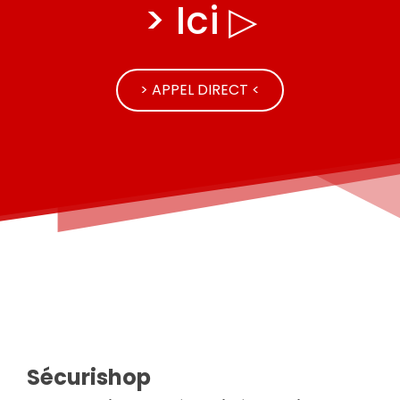
> Ici ▷
> APPEL DIRECT <
Sécurishop