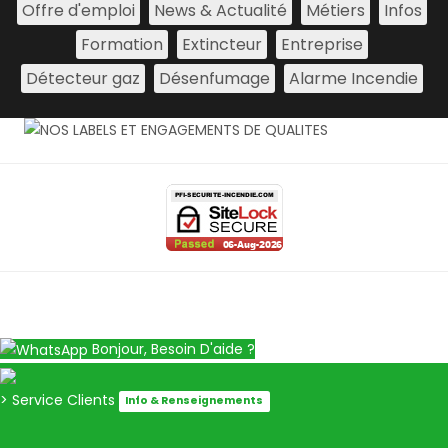
Offre d'emploi
News & Actualité
Métiers
Infos
Formation
Extincteur
Entreprise
Détecteur gaz
Désenfumage
Alarme Incendie
Bonjour, Besoin D'aide ?
> Service Clients
Info & Renseignements