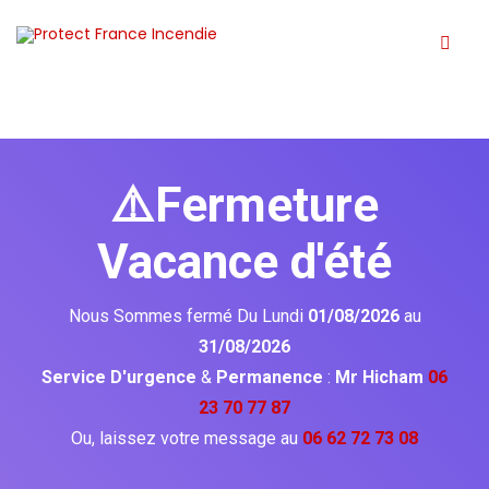
⚠️Fermeture
Vacance d'été
Nous Sommes fermé Du Lundi
01/08/2026
au
31/08/2026
Service D'urgence
&
Permanence
:
Mr Hicham
06
23 70 77 87
Ou, laissez votre message au
06 62 72 73 08