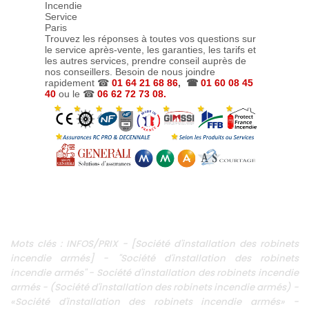
Trouvez les réponses à toutes vos questions sur
le service après-vente, les garanties, les tarifs et
les autres services, prendre conseil auprès de
nos conseillers. Besoin de nous joindre
rapidement ☎
01 64 21 68 86
, ☎
01 60 08 45
40
ou le ☎
06 62 72 73 08.
Mots clés : INFOS/PRIX - [Société d'installation des robinets
incendie armés] - "Société d'installation des robinets
incendie armés" - Société d'installation des robinets incendie
armés - (Société d'installation des robinets incendie armés) -
«Société d'installation des robinets incendie armés» -