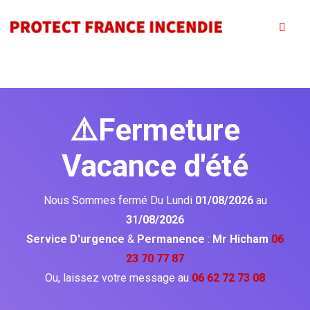
⚠️Fermeture
Vacance d'été
Nous Sommes fermé Du Lundi
01/08/2026
au
31/08/2026
Service D'urgence
&
Permanence
:
Mr Hicham
06
23 70 77 87
Ou, laissez votre message au
06 62 72 73 08