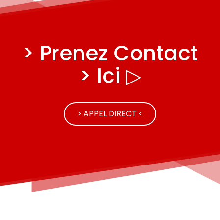
> Prenez Contact
> Ici ▷
> APPEL DIRECT <