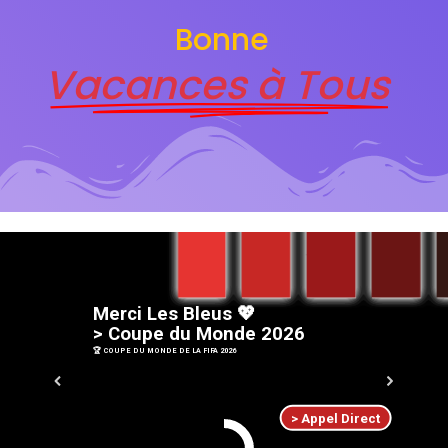
Bonne
Vacances à Tous
M
e
r
c
i
L
e
s
B
l
e
u
s
💖
>
C
o
u
p
e
d
u
M
o
n
d
e
2
0
2
6
🏆 COUPE DU MONDE DE LA FIFA 2026
> Appel Direct