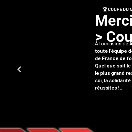
🏆 COUPE DU M
M
e
r
c
>
C
o
À l'occasion de
À
toute l’équipe 
de France de fo
Quel que soit le
le plus grand r
soi, la solidari
réussites !.
.