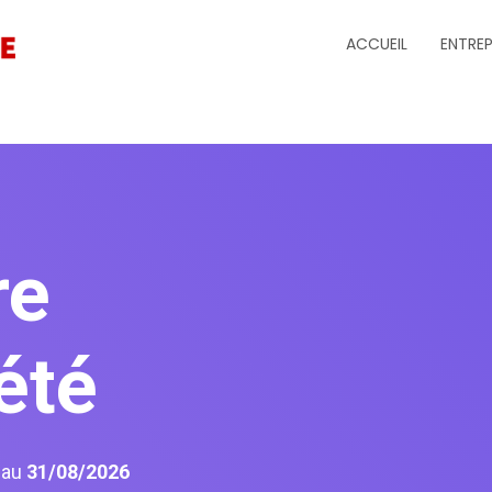
ACCUEIL
ENTREP
re
été
6
au
31/08/2026