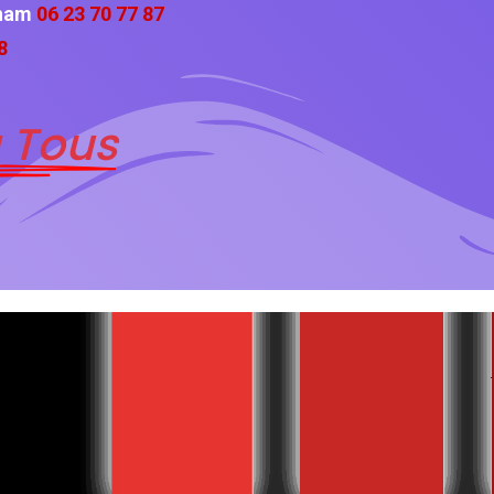
cham
06 23 70 77 87
8
 Tous