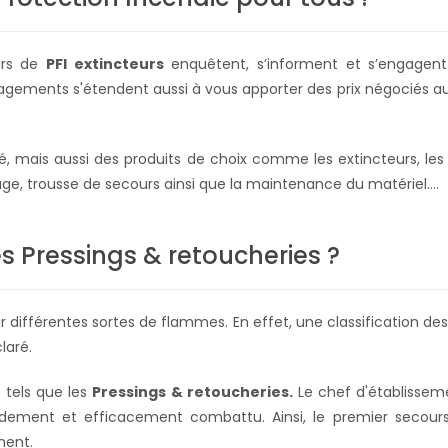
urs de
PFI extincteurs
enquêtent, s’informent et s’engagent 
gements s'étendent aussi à vous apporter des prix négociés au p
, mais aussi des produits de choix comme les extincteurs, les b
mage, trousse de secours ainsi que la maintenance du matériel….
les Pressings & retoucheries ?
rer différentes sortes de flammes. En effet, une classification de
claré.
s tels que les
Pressings & retoucheries.
Le chef d'établissem
ement et efficacement combattu. Ainsi, le premier secours
ment.