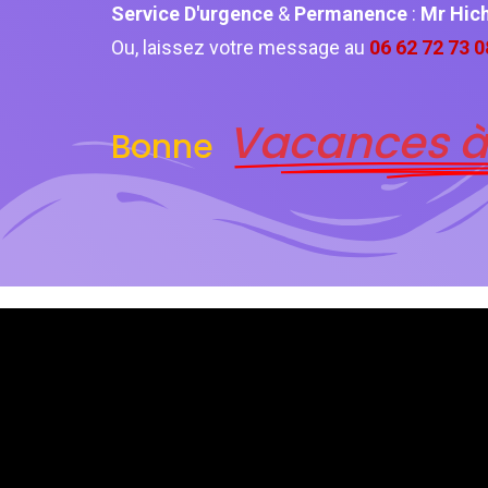
Service D'urgence
&
Permanence
:
Mr Hi
Ou, laissez votre message au
06 62 72 73 0
Vacances à
Bonne