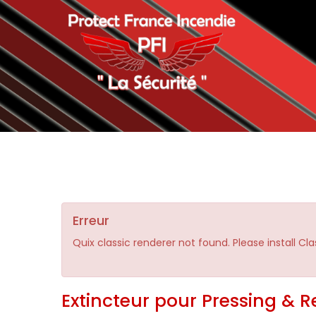
Erreur
Quix classic renderer not found. Please install Cl
Extincteur pour Pressing & R