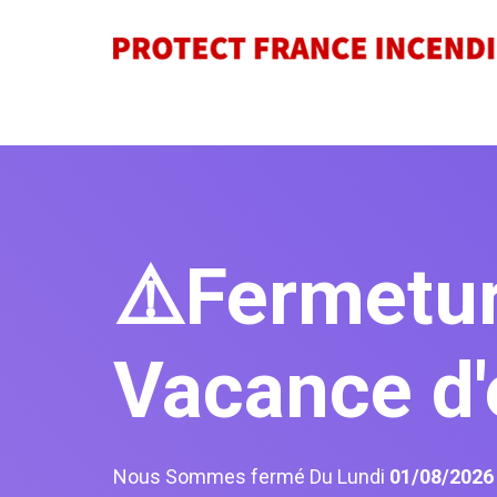
⚠️Fermetu
Vacance d'
Nous Sommes fermé Du Lundi
01/08/202