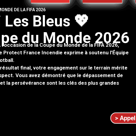
ONDE DE LA FIFA 2026
i
L
e
s
B
l
e
u
s
💖
u
p
e
d
u
M
o
n
d
e
2
0
2
6
 l’occasion de la Coupe du Monde de la FIFA 2026,
de Protect France Incendie exprime à soutenu l’Équipe
otball.
 résultat final, votre engagement sur le terrain mérite
espect. Vous avez démontré que le dépassement de
té et la persévérance sont les clés des plus grandes
> Appel