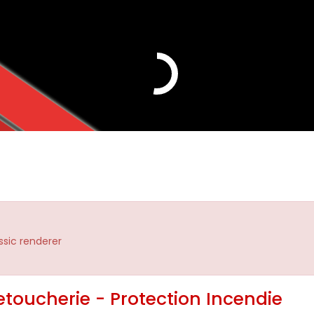
assic renderer
etoucherie - Protection Incendie