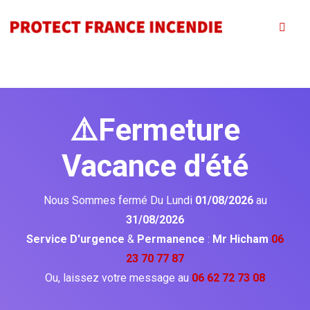
⚠️Fermeture
Vacance d'été
Nous Sommes fermé Du Lundi
01/08/2026
au
31/08/2026
Service D'urgence
&
Permanence
:
Mr Hicham
06
23 70 77 87
Ou, laissez votre message au
06 62 72 73 08