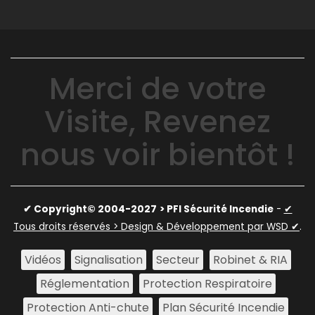
Merci de votre
Visite, Revenez
nous voir bientôt !
✔ Copyright© 2004-2027
> PFI Sécurité Incendie
-
✔
Tous droits réservés > Design & Développement par WSD ✔
.
Vidéos
Signalisation
Secteur
Robinet & RIA
Réglementation
Protection Respiratoire
Protection Anti-chute
Plan Sécurité Incendie