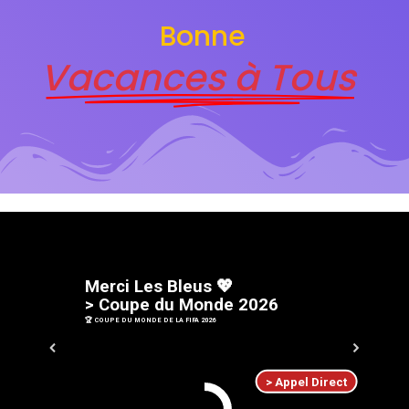
Bonne
Vacances à Tous
M
e
r
c
i
L
e
s
B
l
e
u
s
💖
>
C
o
u
p
e
d
u
M
o
n
d
e
2
0
2
6
🏆 COUPE DU MONDE DE LA FIFA 2026
> Appel Direct