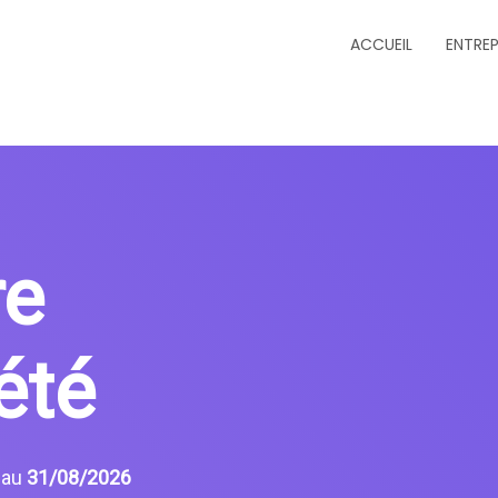
ACCUEIL
ENTREP
re
été
6
au
31/08/2026