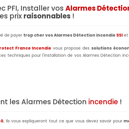
c PFI, Installer vos
Alarmes Détectio
es prix
raisonnables
!
ué de payer
trop cher vos Alarmes Détection incendie
SSI
et 
Protect France Incendie
vous propose des
solutions écono
ces techniques pour l'installation de vos Alarmes Détection in
nt les Alarmes Détection
incendie
!
40
, Ils vous expliqueront tout ce que vous devez savoir pour
me