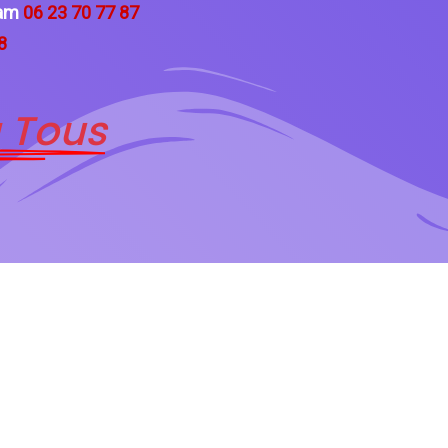
ham
06 23 70 77 87
8
 Tous