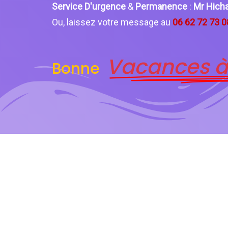
Service D'urgence
&
Permanence
:
Mr Hic
Ou, laissez votre message au
06 62 72 73 0
Vacances à
Bonne