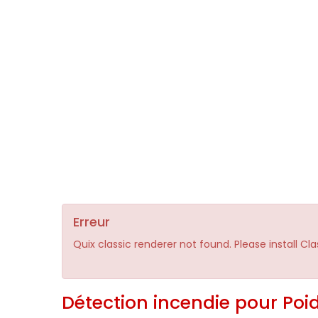
Erreur
Quix classic renderer not found. Please install Cl
Détection incendie pour Poid