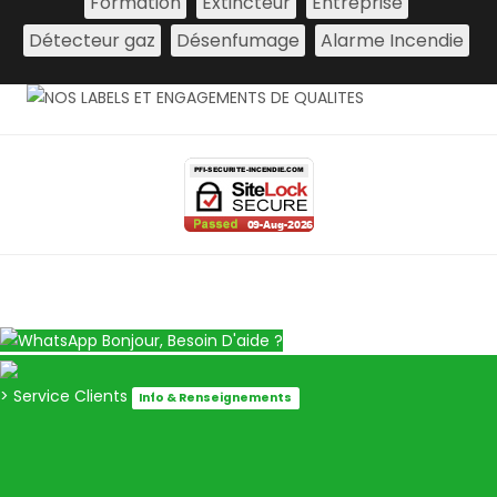
Formation
Extincteur
Entreprise
Détecteur gaz
Désenfumage
Alarme Incendie
Bonjour, Besoin D'aide ?
> Service Clients
Info & Renseignements