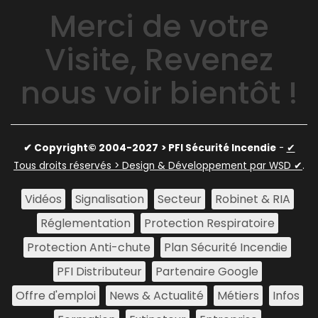
Merci de votre
Visite, Revenez
nous voir bientôt !
✔ Copyright© 2004-2027
> PFI Sécurité Incendie
-
✔
Tous droits réservés > Design & Développement par WSD ✔
.
Vidéos
Signalisation
Secteur
Robinet & RIA
Réglementation
Protection Respiratoire
Protection Anti-chute
Plan Sécurité Incendie
PFI Distributeur
Partenaire Google
Offre d'emploi
News & Actualité
Métiers
Infos