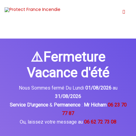
⚠️Fermeture
Vacance d'été
Nous Sommes fermé Du Lundi
01/08/2026
au
31/08/2026
Service D'urgence
&
Permanence
:
Mr Hicham
06 23 70
77 87
Ou, laissez votre message au
06 62 72 73 08