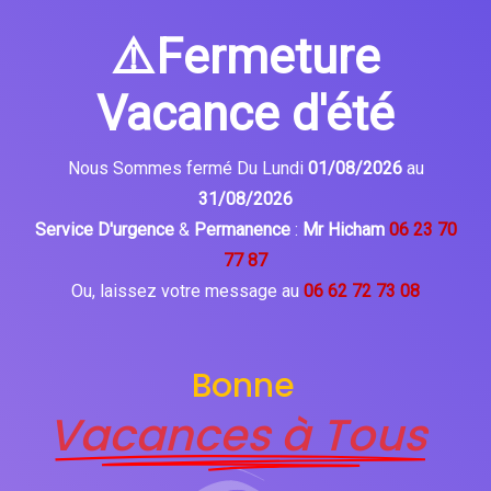
⚠️Fermeture
Vacance d'été
Nous Sommes fermé Du Lundi
01/08/2026
au
31/08/2026
Service D'urgence
&
Permanence
:
Mr Hicham
06 23 70
77 87
Ou, laissez votre message au
06 62 72 73 08
Bonne
Vacances à Tous