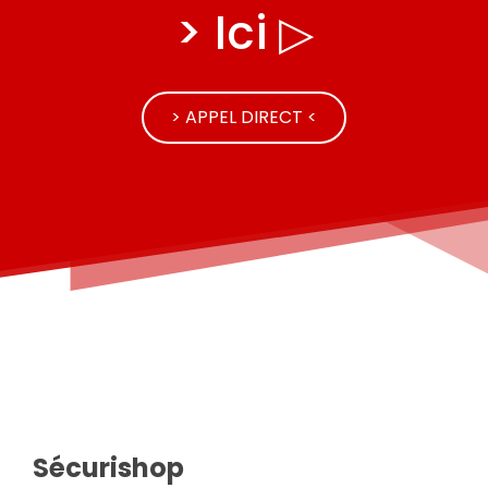
> Ici ▷
> APPEL DIRECT <
Sécurishop