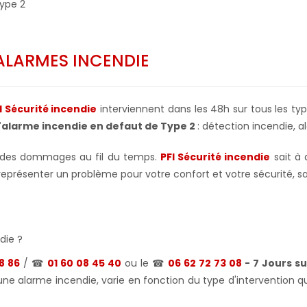
ype 2
ALARMES INCENDIE
I Sécurité incendie
interviennent dans les 48h sur tous les ty
d'alarme incendie en defaut de Type 2
: détection incendie, al
r des dommages au fil du temps.
PFI Sécurité incendie
sait à 
résenter un problème pour votre confort et votre sécurité, san
die ?
68 86
/ ☎
01 60 08 45 40
ou le ☎
06 62 72 73 08
- 7 Jours su
ne alarme incendie, varie en fonction du type d'intervention qui