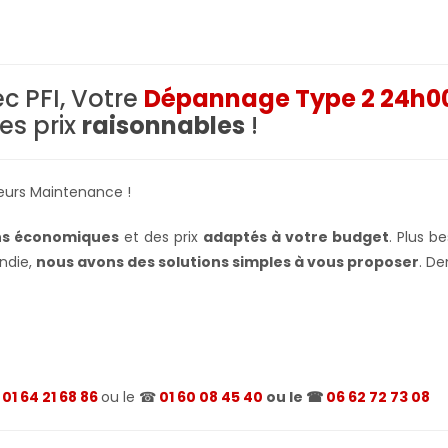
c PFI, Votre
Dépannage Type 2 24h00
es prix
raisonnables
!
eurs Maintenance !
ns économiques
et des prix
adaptés à votre budget
. Plus b
ndie,
nous avons des solutions simples à vous proposer
. De
☎
01 64 21 68 86
ou le ☎
01 60 08 45 40
ou le ☎
06 62 72 73 08