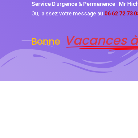
Service D'urgence
&
Permanence
:
Mr Hi
Ou, laissez votre message au
06 62 72 73 0
Vacances à
Bonne