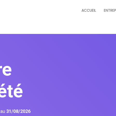
ACCUEIL
ENTREP
re
été
6
au
31/08/2026