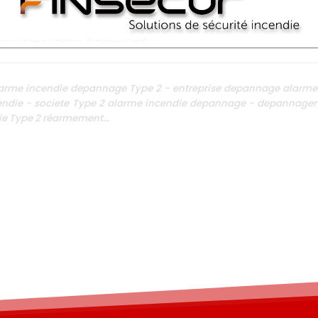
arme incendie depannage Type 2 - entreprise depannage alarme i
ndie - societe Type 2 alarme incendie depannage - depannager 
e Type 2 réarmement...