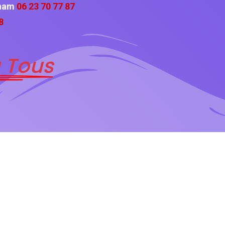
cham
06 23 70 77 87
8
 Tous