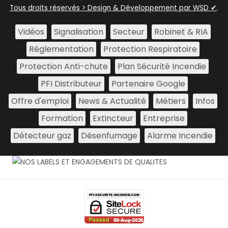
Tous droits réservés > Design & Développement par WSD ✔
.
Vidéos
Signalisation
Secteur
Robinet & RIA
Réglementation
Protection Respiratoire
Protection Anti-chute
Plan Sécurité Incendie
PFI Distributeur
Partenaire Google
Offre d'emploi
News & Actualité
Métiers
Infos
Formation
Extincteur
Entreprise
Détecteur gaz
Désenfumage
Alarme Incendie