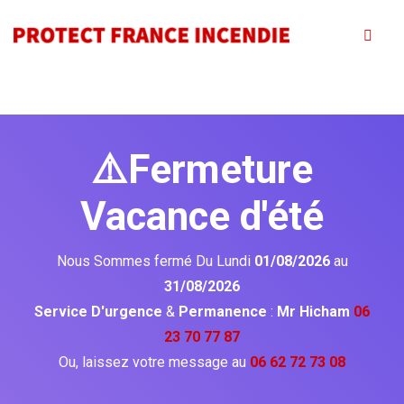
⚠️Fermeture
Vacance d'été
Nous Sommes fermé Du Lundi
01/08/2026
au
31/08/2026
Service D'urgence
&
Permanence
:
Mr Hicham
06
23 70 77 87
Ou, laissez votre message au
06 62 72 73 08