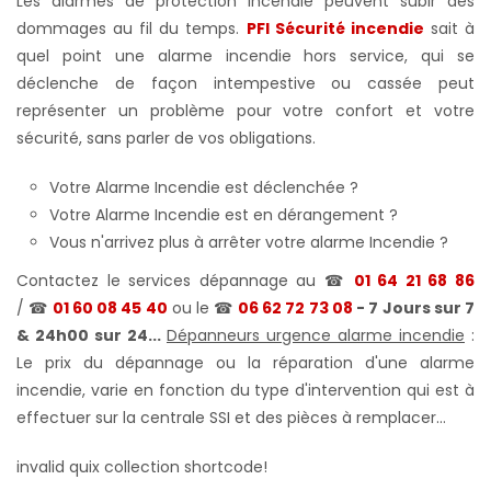
Les alarmes de protection incendie peuvent subir des
dommages au fil du temps.
PFI Sécurité incendie
sait à
quel point une alarme incendie hors service, qui se
déclenche de façon intempestive ou cassée peut
représenter un problème pour votre confort et votre
sécurité, sans parler de vos obligations.
Votre Alarme Incendie est déclenchée ?
Votre Alarme Incendie est en dérangement ?
Vous n'arrivez plus à arrêter votre alarme Incendie ?
Contactez le services dépannage au ☎
01 64 21 68 86
/ ☎
01 60 08 45 40
ou le ☎
06 62 72 73 08
- 7 Jours sur 7
& 24h00 sur 24...
Dépanneurs urgence alarme incendie
:
Le prix du dépannage ou la réparation d'une alarme
incendie, varie en fonction du type d'intervention qui est à
effectuer sur la centrale SSI et des pièces à remplacer...
invalid quix collection shortcode!