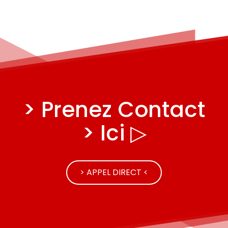
> Prenez Contact
> Ici ▷
> APPEL DIRECT <