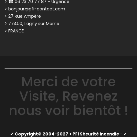
> ☎ 06 23 70 77 87 - Urgence
> bonjour@pfi-contact.com
> 27 Rue Ampère
> 77400, Lagny sur Marne
> FRANCE
Merci de votre
Visite, Revenez
nous voir bientôt !
✔ Copyright© 2004-2027
> PFI Sécurité Incendie
-
✔