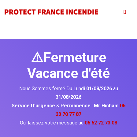
⚠️Fermeture
Vacance d'été
Nous Sommes fermé Du Lundi
01/08/2026
au
31/08/2026
Service D'urgence
&
Permanence
:
Mr Hicham
06
23 70 77 87
Ou, laissez votre message au
06 62 72 73 08