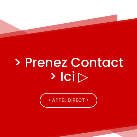
> Prenez Contact
> Ici ▷
> APPEL DIRECT <