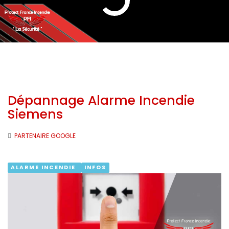
Dépannage Alarme Incendie
Siemens
PARTENAIRE GOOGLE
ALARME INCENDIE
INFOS