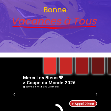
Bonne
Vacances à Tous
M
e
r
c
i
L
e
s
B
l
e
u
s
💖
>
C
o
u
p
e
d
u
M
o
n
d
e
2
0
2
6
🏆 COUPE DU MONDE DE LA FIFA 2026
> Appel Direct