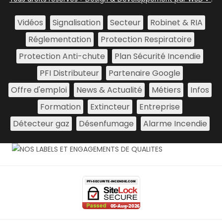
Vidéos
Signalisation
Secteur
Robinet & RIA
Réglementation
Protection Respiratoire
Protection Anti-chute
Plan Sécurité Incendie
PFI Distributeur
Partenaire Google
Offre d'emploi
News & Actualité
Métiers
Infos
Formation
Extincteur
Entreprise
Détecteur gaz
Désenfumage
Alarme Incendie