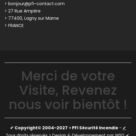
> bonjour@pfi-contact.com
> 27 Rue Ampère
> 77400, Lagny sur Marne
> FRANCE
Merci de votre
Visite, Revenez
nous voir bientôt !
✔ Copyright© 2004-2027
> PFI Sécurité Incendie
-
✔
Tous droits réservés > Design & Développement par WSD ✔
.