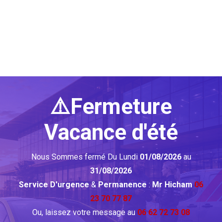
⚠️Fermeture
Vacance d'été
Nous Sommes fermé Du Lundi
01/08/2026
au
31/08/2026
Service D'urgence
&
Permanence
:
Mr Hicham
06
23 70 77 87
Ou, laissez votre message au
06 62 72 73 08