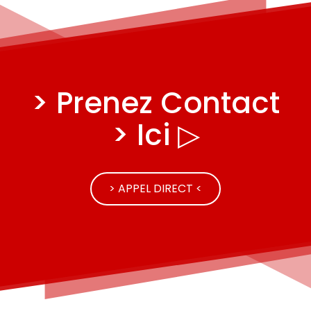
> Prenez Contact
> Ici ▷
> APPEL DIRECT <